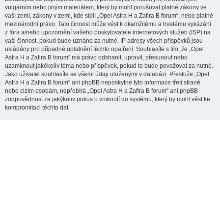
vulgárním nebo jiným materiálem, který by mohl porušovat platné zákony ve
vaší zemi, zákony v zemi, kde sídlí „Opel Astra H a Zafira B forum“, nebo platné
mezinárodní právo. Tato činnost může vést k okamžitému a trvalému vykázání
z fóra a/nebo upozornění vašeho poskytovatele internetových služeb (ISP) na
vaši činnost, pokud bude uznáno za nutné. IP adresy všech příspěvků jsou
ukládány pro případné uplatnění těchto opatření. Souhlasíte s tím, že „Opel
Astra H a Zafira B forum“ má právo odstranit, upravit, přesunout nebo
uzamknout jakékoliv téma nebo příspěvek, pokud to bude považovat za nutné.
Jako uživatel souhlasíte se všemi údaji uloženými v databázi. Přestože „Opel
Astra H a Zafira B forum“ ani phpBB neposkytne tyto informace třetí straně
nebo cizím osobám, nepřebírá „Opel Astra H a Zafira B forum“ ani phpBB
zodpovědnost za jakýkoliv pokus o vniknutí do systému, který by mohl vést ke
kompromitaci těchto dat.