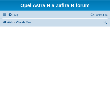
Opel Astra H a Zafira B forum
FAQ
Přihlásit se
H
Web
Obsah fóra
l
e
d
a
t