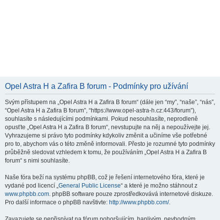
Opel Astra H a Zafira B forum - Podmínky pro užívání
Svým přístupem na „Opel Astra H a Zafira B forum“ (dále jen “my”, “naše”, “nás”,
“Opel Astra H a Zafira B forum”, “https://www.opel-astra-h.cz:443/forum”),
souhlasíte s následujícími podmínkami. Pokud nesouhlasíte, neprodleně
opusťte „Opel Astra H a Zafira B forum“, nevstupujte na něj a nepoužívejte jej.
Vyhrazujeme si právo tyto podmínky kdykoliv změnit a učiníme vše potřebné
pro to, abychom vás o této změně informovali. Přesto je rozumné tyto podmínky
průběžně sledovat vzhledem k tomu, že používáním „Opel Astra H a Zafira B
forum“ s nimi souhlasíte.
Naše fóra beží na systému phpBB, což je řešení internetového fóra, které je
vydané pod licencí „
General Public License
“ a které je možno stáhnout z
www.phpbb.com
. phpBB software pouze zprostředkovává internetové diskuze.
Pro další informace o phpBB navštivte:
http://www.phpbb.com/
.
Zavazujete se nepřispívat na fórum pohoršujícím, hanlivým, nevhodným,