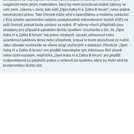
vulgárním nebo jiným materiálem, který by mohl porušovat platné zákony ve
vaší zemi, zákony v zemi, kde sídlí „Opel Astra H a Zafira B forum“, nebo platné
mezinárodní právo. Tato činnost může vést k okamžitému a trvalému vykázání
z fóra a/nebo upozornění vašeho poskytovatele internetových služeb (ISP) na
vaši činnost, pokud bude uznáno za nutné. IP adresy všech příspěvků jsou
ukládány pro případné uplatnění těchto opatření. Souhlasíte s tím, že „Opel
Astra H a Zafira B forum“ má právo odstranit, upravit, přesunout nebo
uzamknout jakékoliv téma nebo příspěvek, pokud to bude považovat za nutné.
Jako uživatel souhlasíte se všemi údaji uloženými v databázi. Přestože „Opel
Astra H a Zafira B forum“ ani phpBB neposkytne tyto informace třetí straně
nebo cizím osobám, nepřebírá „Opel Astra H a Zafira B forum“ ani phpBB
zodpovědnost za jakýkoliv pokus o vniknutí do systému, který by mohl vést ke
kompromitaci těchto dat.