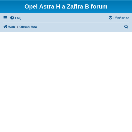
Opel Astra H a Zafira B forum
FAQ
Přihlásit se
H
Web
Obsah fóra
l
e
d
a
t