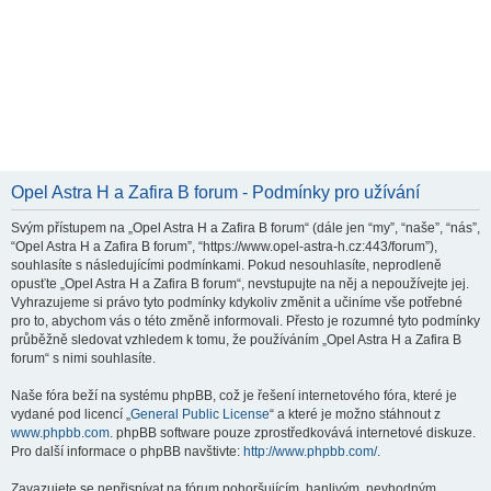
Opel Astra H a Zafira B forum - Podmínky pro užívání
Svým přístupem na „Opel Astra H a Zafira B forum“ (dále jen “my”, “naše”, “nás”,
“Opel Astra H a Zafira B forum”, “https://www.opel-astra-h.cz:443/forum”),
souhlasíte s následujícími podmínkami. Pokud nesouhlasíte, neprodleně
opusťte „Opel Astra H a Zafira B forum“, nevstupujte na něj a nepoužívejte jej.
Vyhrazujeme si právo tyto podmínky kdykoliv změnit a učiníme vše potřebné
pro to, abychom vás o této změně informovali. Přesto je rozumné tyto podmínky
průběžně sledovat vzhledem k tomu, že používáním „Opel Astra H a Zafira B
forum“ s nimi souhlasíte.
Naše fóra beží na systému phpBB, což je řešení internetového fóra, které je
vydané pod licencí „
General Public License
“ a které je možno stáhnout z
www.phpbb.com
. phpBB software pouze zprostředkovává internetové diskuze.
Pro další informace o phpBB navštivte:
http://www.phpbb.com/
.
Zavazujete se nepřispívat na fórum pohoršujícím, hanlivým, nevhodným,