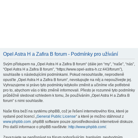
Opel Astra H a Zafira B forum - Podmínky pro užívání
Svým přístupem na „Opel Astra H a Zafira B forum“ (dále jen “my”, “naše”, “nás”,
“Opel Astra H a Zafira B forum”, “https://www.opel-astra-h.cz:443/forum”),
souhlasíte s následujícími podmínkami. Pokud nesouhlasíte, neprodleně
opusťte „Opel Astra H a Zafira B forum“, nevstupujte na něj a nepoužívejte jej.
Vyhrazujeme si právo tyto podmínky kdykoliv změnit a učiníme vše potřebné
pro to, abychom vás o této změně informovali. Přesto je rozumné tyto podmínky
průběžně sledovat vzhledem k tomu, že používáním „Opel Astra H a Zafira B
forum“ s nimi souhlasíte.
Naše fóra beží na systému phpBB, což je řešení internetového fóra, které je
vydané pod licencí „
General Public License
“ a které je možno stáhnout z
www.phpbb.com
. phpBB software pouze zprostředkovává internetové diskuze.
Pro další informace o phpBB navštivte:
http://www.phpbb.com/
.
Zavazujete se nepřispívat na fórum pohoršujícím, hanlivým, nevhodným,