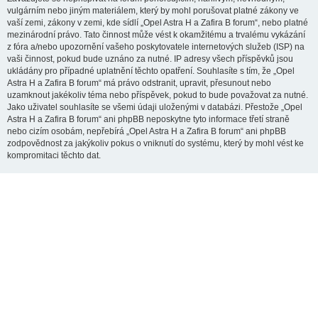
vulgárním nebo jiným materiálem, který by mohl porušovat platné zákony ve
vaší zemi, zákony v zemi, kde sídlí „Opel Astra H a Zafira B forum“, nebo platné
mezinárodní právo. Tato činnost může vést k okamžitému a trvalému vykázání
z fóra a/nebo upozornění vašeho poskytovatele internetových služeb (ISP) na
vaši činnost, pokud bude uznáno za nutné. IP adresy všech příspěvků jsou
ukládány pro případné uplatnění těchto opatření. Souhlasíte s tím, že „Opel
Astra H a Zafira B forum“ má právo odstranit, upravit, přesunout nebo
uzamknout jakékoliv téma nebo příspěvek, pokud to bude považovat za nutné.
Jako uživatel souhlasíte se všemi údaji uloženými v databázi. Přestože „Opel
Astra H a Zafira B forum“ ani phpBB neposkytne tyto informace třetí straně
nebo cizím osobám, nepřebírá „Opel Astra H a Zafira B forum“ ani phpBB
zodpovědnost za jakýkoliv pokus o vniknutí do systému, který by mohl vést ke
kompromitaci těchto dat.