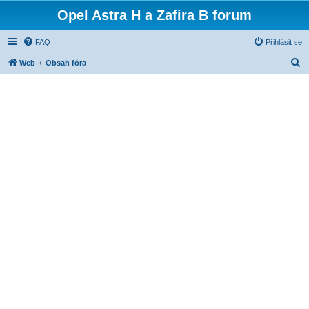
Opel Astra H a Zafira B forum
FAQ
Přihlásit se
H
Web
Obsah fóra
l
e
d
a
t