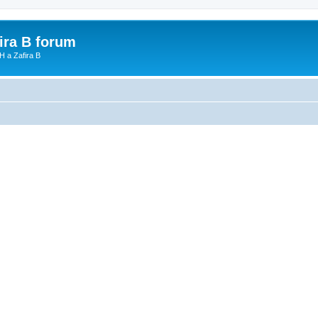
fira B forum
H a Zafira B