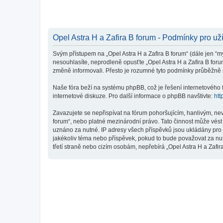
Opel Astra H a Zafira B forum - Podmínky pro už
Svým přístupem na „Opel Astra H a Zafira B forum“ (dále jen “my
nesouhlasíte, neprodleně opusťte „Opel Astra H a Zafira B foru
změně informovali. Přesto je rozumné tyto podmínky průběžně s
Naše fóra beží na systému phpBB, což je řešení internetového fó
internetové diskuze. Pro další informace o phpBB navštivte:
htt
Zavazujete se nepřispívat na fórum pohoršujícím, hanlivým, nev
forum“, nebo platné mezinárodní právo. Tato činnost může vést
uznáno za nutné. IP adresy všech příspěvků jsou ukládány pro p
jakékoliv téma nebo příspěvek, pokud to bude považovat za nut
třetí straně nebo cizím osobám, nepřebírá „Opel Astra H a Zafi