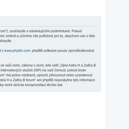
forum”), souhlasíte s následujícími podmínkami. Pokud
oliv změnit a učiníme vše potřebné pro to, abychom vás o této
hlasíte.
t z
www.phpbb.com
. phpBB software pouze zprostředkovává
 vaší zemi, zákony v zemi, kde sídlí „Opel Astra H a Zafira B
internetových služeb (ISP) na vaši činnost, pokud bude
orum“ má právo odstranit, upravit, přesunout nebo uzamknout
stra H a Zafira B forum“ ani phpBB neposkytne tyto informace
 by mohl vést ke kompromitaci těchto dat.