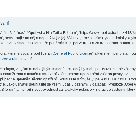
ívání
”, “naše”, “nás”, “Opel Astra H a Zafira B forum”, “https://www.opel-astra-h.cz:443/
m“, nevstupujte na něj a nepoužívejte jej. Vyhrazujeme si právo tyto podmínky kdyk
ledovat vzhledem k tomu, že používáním „Opel Astra H a Zafira B forum“ s nimi sou
ra, které je vydané pod licencí „
General Public License
“ a které je možno stáhnou
p://www.phpbb.com/
.
hodným, vulgárním nebo jiným materiálem, který by mohl porušovat platné zákony ve
 k okamžitému a trvalému vykázání z fóra a/nebo upozornění vašeho poskytovatele 
řípadné uplatnění těchto opatření. Souhlasíte s tím, že „Opel Astra H a Zafira B f
né. Jako uživatel souhlasíte se všemi údaji uloženými v databázi. Přestože „Opel A
ra B forum“ ani phpBB zodpovědnost za jakýkoliv pokus o vniknutí do systému, který