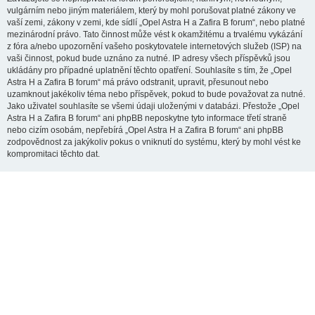
vulgárním nebo jiným materiálem, který by mohl porušovat platné zákony ve
vaší zemi, zákony v zemi, kde sídlí „Opel Astra H a Zafira B forum“, nebo platné
mezinárodní právo. Tato činnost může vést k okamžitému a trvalému vykázání
z fóra a/nebo upozornění vašeho poskytovatele internetových služeb (ISP) na
vaši činnost, pokud bude uznáno za nutné. IP adresy všech příspěvků jsou
ukládány pro případné uplatnění těchto opatření. Souhlasíte s tím, že „Opel
Astra H a Zafira B forum“ má právo odstranit, upravit, přesunout nebo
uzamknout jakékoliv téma nebo příspěvek, pokud to bude považovat za nutné.
Jako uživatel souhlasíte se všemi údaji uloženými v databázi. Přestože „Opel
Astra H a Zafira B forum“ ani phpBB neposkytne tyto informace třetí straně
nebo cizím osobám, nepřebírá „Opel Astra H a Zafira B forum“ ani phpBB
zodpovědnost za jakýkoliv pokus o vniknutí do systému, který by mohl vést ke
kompromitaci těchto dat.