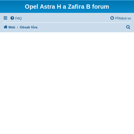
Opel Astra H a Zafira B forum
FAQ
Přihlásit se
H
Web
Obsah fóra
l
e
d
a
t