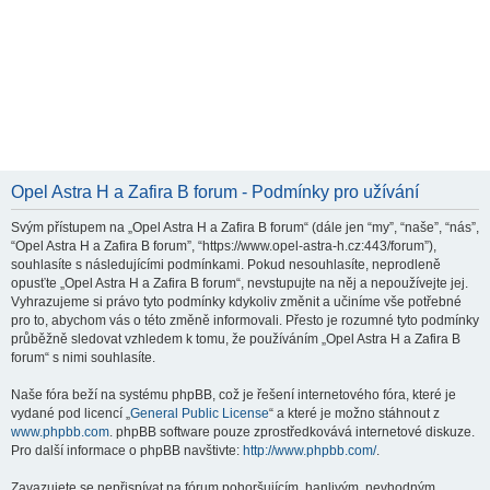
Opel Astra H a Zafira B forum - Podmínky pro užívání
Svým přístupem na „Opel Astra H a Zafira B forum“ (dále jen “my”, “naše”, “nás”,
“Opel Astra H a Zafira B forum”, “https://www.opel-astra-h.cz:443/forum”),
souhlasíte s následujícími podmínkami. Pokud nesouhlasíte, neprodleně
opusťte „Opel Astra H a Zafira B forum“, nevstupujte na něj a nepoužívejte jej.
Vyhrazujeme si právo tyto podmínky kdykoliv změnit a učiníme vše potřebné
pro to, abychom vás o této změně informovali. Přesto je rozumné tyto podmínky
průběžně sledovat vzhledem k tomu, že používáním „Opel Astra H a Zafira B
forum“ s nimi souhlasíte.
Naše fóra beží na systému phpBB, což je řešení internetového fóra, které je
vydané pod licencí „
General Public License
“ a které je možno stáhnout z
www.phpbb.com
. phpBB software pouze zprostředkovává internetové diskuze.
Pro další informace o phpBB navštivte:
http://www.phpbb.com/
.
Zavazujete se nepřispívat na fórum pohoršujícím, hanlivým, nevhodným,