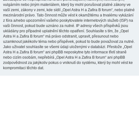
vulgárním nebo jiným materiálem, který by mohl porušovat platné zákony ve
vaší zemi, zákony v zemi, kde sídlí „Opel Astra H a Zafira B forum“, nebo platné
mezinárodní právo. Tato činnost může vést k okamžitému a trvalému vykázání
z fóra a/nebo upozornění vašeho poskytovatele internetových služeb (ISP) na
vaši činnost, pokud bude uznáno za nutné. IP adresy všech příspěvků jsou
ukládány pro případné uplatnění těchto opatření. Souhlasíte s tím, že „Opel
Astra H a Zafira B forum“ má právo odstranit, upravit, přesunout nebo
uzamknout jakékoliv téma nebo příspěvek, pokud to bude považovat za nutné.
Jako uživatel souhlasíte se všemi údaji uloženými v databázi. Přestože „Opel
Astra H a Zafira B forum“ ani phpBB neposkytne tyto informace třetí straně
nebo cizím osobám, nepřebírá „Opel Astra H a Zafira B forum“ ani phpBB
zodpovědnost za jakýkoliv pokus o vniknutí do systému, který by mohl vést ke
kompromitaci těchto dat.