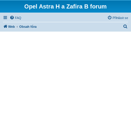
Opel Astra H a Zafira B forum
FAQ
Přihlásit se
H
Web
Obsah fóra
l
e
d
a
t