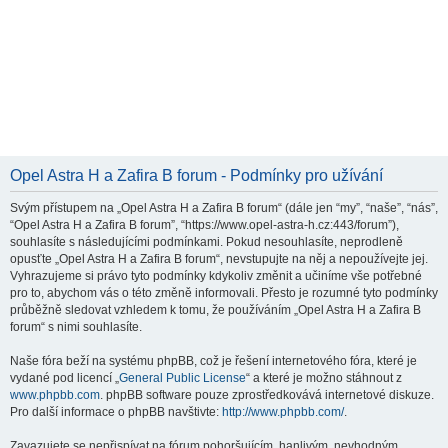
Opel Astra H a Zafira B forum - Podmínky pro užívání
Svým přístupem na „Opel Astra H a Zafira B forum“ (dále jen “my”, “naše”, “nás”,
“Opel Astra H a Zafira B forum”, “https://www.opel-astra-h.cz:443/forum”),
souhlasíte s následujícími podmínkami. Pokud nesouhlasíte, neprodleně
opusťte „Opel Astra H a Zafira B forum“, nevstupujte na něj a nepoužívejte jej.
Vyhrazujeme si právo tyto podmínky kdykoliv změnit a učiníme vše potřebné
pro to, abychom vás o této změně informovali. Přesto je rozumné tyto podmínky
průběžně sledovat vzhledem k tomu, že používáním „Opel Astra H a Zafira B
forum“ s nimi souhlasíte.
Naše fóra beží na systému phpBB, což je řešení internetového fóra, které je
vydané pod licencí „
General Public License
“ a které je možno stáhnout z
www.phpbb.com
. phpBB software pouze zprostředkovává internetové diskuze.
Pro další informace o phpBB navštivte:
http://www.phpbb.com/
.
Zavazujete se nepřispívat na fórum pohoršujícím, hanlivým, nevhodným,