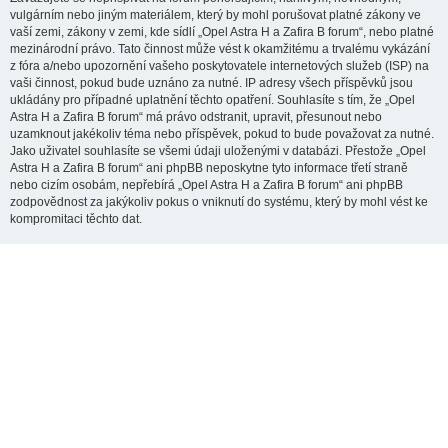
vulgárním nebo jiným materiálem, který by mohl porušovat platné zákony ve
vaší zemi, zákony v zemi, kde sídlí „Opel Astra H a Zafira B forum“, nebo platné
mezinárodní právo. Tato činnost může vést k okamžitému a trvalému vykázání
z fóra a/nebo upozornění vašeho poskytovatele internetových služeb (ISP) na
vaši činnost, pokud bude uznáno za nutné. IP adresy všech příspěvků jsou
ukládány pro případné uplatnění těchto opatření. Souhlasíte s tím, že „Opel
Astra H a Zafira B forum“ má právo odstranit, upravit, přesunout nebo
uzamknout jakékoliv téma nebo příspěvek, pokud to bude považovat za nutné.
Jako uživatel souhlasíte se všemi údaji uloženými v databázi. Přestože „Opel
Astra H a Zafira B forum“ ani phpBB neposkytne tyto informace třetí straně
nebo cizím osobám, nepřebírá „Opel Astra H a Zafira B forum“ ani phpBB
zodpovědnost za jakýkoliv pokus o vniknutí do systému, který by mohl vést ke
kompromitaci těchto dat.