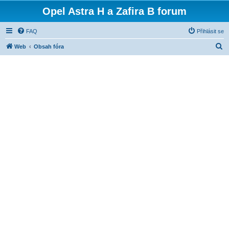
Opel Astra H a Zafira B forum
FAQ
Přihlásit se
H
Web
Obsah fóra
l
e
d
a
t