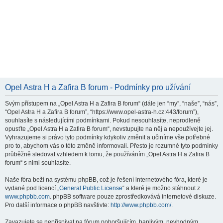
Opel Astra H a Zafira B forum - Podmínky pro užívání
Svým přístupem na „Opel Astra H a Zafira B forum“ (dále jen “my”, “naše”, “nás”,
“Opel Astra H a Zafira B forum”, “https://www.opel-astra-h.cz:443/forum”),
souhlasíte s následujícími podmínkami. Pokud nesouhlasíte, neprodleně
opusťte „Opel Astra H a Zafira B forum“, nevstupujte na něj a nepoužívejte jej.
Vyhrazujeme si právo tyto podmínky kdykoliv změnit a učiníme vše potřebné
pro to, abychom vás o této změně informovali. Přesto je rozumné tyto podmínky
průběžně sledovat vzhledem k tomu, že používáním „Opel Astra H a Zafira B
forum“ s nimi souhlasíte.
Naše fóra beží na systému phpBB, což je řešení internetového fóra, které je
vydané pod licencí „
General Public License
“ a které je možno stáhnout z
www.phpbb.com
. phpBB software pouze zprostředkovává internetové diskuze.
Pro další informace o phpBB navštivte:
http://www.phpbb.com/
.
Zavazujete se nepřispívat na fórum pohoršujícím, hanlivým, nevhodným,