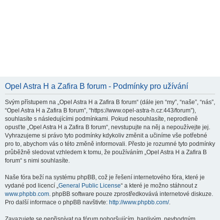
Opel Astra H a Zafira B forum - Podmínky pro užívání
Svým přístupem na „Opel Astra H a Zafira B forum“ (dále jen “my”, “naše”, “nás”,
“Opel Astra H a Zafira B forum”, “https://www.opel-astra-h.cz:443/forum”),
souhlasíte s následujícími podmínkami. Pokud nesouhlasíte, neprodleně
opusťte „Opel Astra H a Zafira B forum“, nevstupujte na něj a nepoužívejte jej.
Vyhrazujeme si právo tyto podmínky kdykoliv změnit a učiníme vše potřebné
pro to, abychom vás o této změně informovali. Přesto je rozumné tyto podmínky
průběžně sledovat vzhledem k tomu, že používáním „Opel Astra H a Zafira B
forum“ s nimi souhlasíte.
Naše fóra beží na systému phpBB, což je řešení internetového fóra, které je
vydané pod licencí „
General Public License
“ a které je možno stáhnout z
www.phpbb.com
. phpBB software pouze zprostředkovává internetové diskuze.
Pro další informace o phpBB navštivte:
http://www.phpbb.com/
.
Zavazujete se nepřispívat na fórum pohoršujícím, hanlivým, nevhodným,