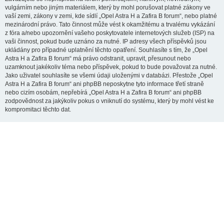
vulgárním nebo jiným materiálem, který by mohl porušovat platné zákony ve
vaší zemi, zákony v zemi, kde sídlí „Opel Astra H a Zafira B forum“, nebo platné
mezinárodní právo. Tato činnost může vést k okamžitému a trvalému vykázání
z fóra a/nebo upozornění vašeho poskytovatele internetových služeb (ISP) na
vaši činnost, pokud bude uznáno za nutné. IP adresy všech příspěvků jsou
ukládány pro případné uplatnění těchto opatření. Souhlasíte s tím, že „Opel
Astra H a Zafira B forum“ má právo odstranit, upravit, přesunout nebo
uzamknout jakékoliv téma nebo příspěvek, pokud to bude považovat za nutné.
Jako uživatel souhlasíte se všemi údaji uloženými v databázi. Přestože „Opel
Astra H a Zafira B forum“ ani phpBB neposkytne tyto informace třetí straně
nebo cizím osobám, nepřebírá „Opel Astra H a Zafira B forum“ ani phpBB
zodpovědnost za jakýkoliv pokus o vniknutí do systému, který by mohl vést ke
kompromitaci těchto dat.