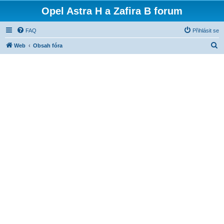
Opel Astra H a Zafira B forum
FAQ
Přihlásit se
H
Web
Obsah fóra
l
e
d
a
t