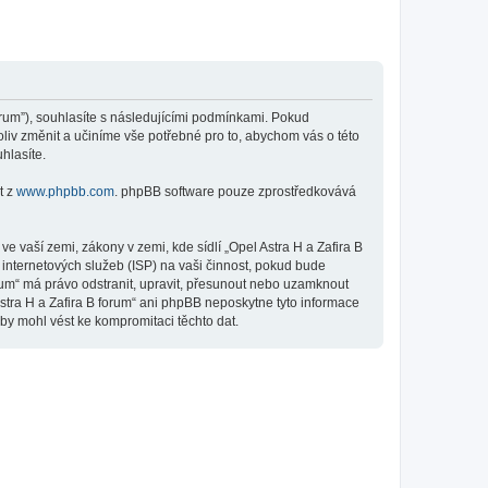
forum”), souhlasíte s následujícími podmínkami. Pokud
oliv změnit a učiníme vše potřebné pro to, abychom vás o této
hlasíte.
t z
www.phpbb.com
. phpBB software pouze zprostředkovává
 vaší zemi, zákony v zemi, kde sídlí „Opel Astra H a Zafira B
internetových služeb (ISP) na vaši činnost, pokud bude
orum“ má právo odstranit, upravit, přesunout nebo uzamknout
stra H a Zafira B forum“ ani phpBB neposkytne tyto informace
 by mohl vést ke kompromitaci těchto dat.