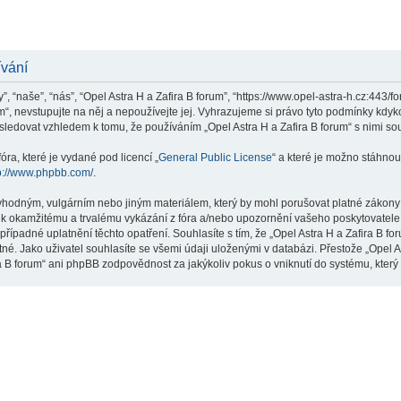
ívání
”, “naše”, “nás”, “Opel Astra H a Zafira B forum”, “https://www.opel-astra-h.cz:443/
m“, nevstupujte na něj a nepoužívejte jej. Vyhrazujeme si právo tyto podmínky kdyk
ledovat vzhledem k tomu, že používáním „Opel Astra H a Zafira B forum“ s nimi sou
ra, které je vydané pod licencí „
General Public License
“ a které je možno stáhnou
p://www.phpbb.com/
.
hodným, vulgárním nebo jiným materiálem, který by mohl porušovat platné zákony ve
 k okamžitému a trvalému vykázání z fóra a/nebo upozornění vašeho poskytovatele 
řípadné uplatnění těchto opatření. Souhlasíte s tím, že „Opel Astra H a Zafira B f
né. Jako uživatel souhlasíte se všemi údaji uloženými v databázi. Přestože „Opel A
ra B forum“ ani phpBB zodpovědnost za jakýkoliv pokus o vniknutí do systému, který