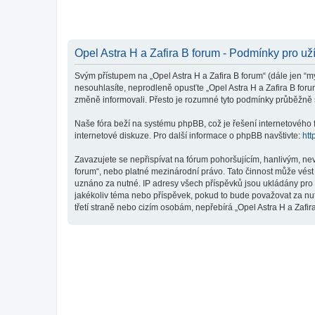
Opel Astra H a Zafira B forum - Podmínky pro už
Svým přístupem na „Opel Astra H a Zafira B forum“ (dále jen “my
nesouhlasíte, neprodleně opusťte „Opel Astra H a Zafira B foru
změně informovali. Přesto je rozumné tyto podmínky průběžně s
Naše fóra beží na systému phpBB, což je řešení internetového fó
internetové diskuze. Pro další informace o phpBB navštivte:
htt
Zavazujete se nepřispívat na fórum pohoršujícím, hanlivým, nev
forum“, nebo platné mezinárodní právo. Tato činnost může vést
uznáno za nutné. IP adresy všech příspěvků jsou ukládány pro p
jakékoliv téma nebo příspěvek, pokud to bude považovat za nut
třetí straně nebo cizím osobám, nepřebírá „Opel Astra H a Zafi