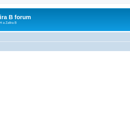
fira B forum
H a Zafira B