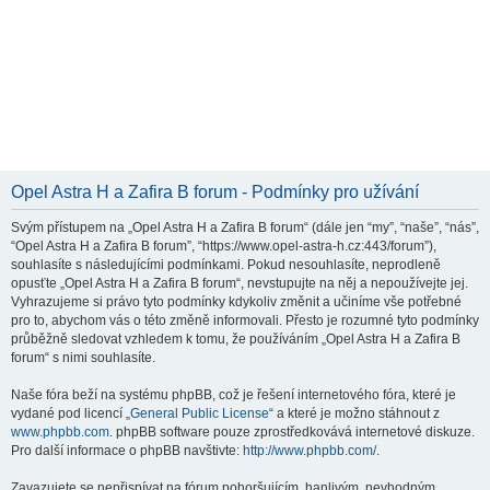
Opel Astra H a Zafira B forum - Podmínky pro užívání
Svým přístupem na „Opel Astra H a Zafira B forum“ (dále jen “my”, “naše”, “nás”,
“Opel Astra H a Zafira B forum”, “https://www.opel-astra-h.cz:443/forum”),
souhlasíte s následujícími podmínkami. Pokud nesouhlasíte, neprodleně
opusťte „Opel Astra H a Zafira B forum“, nevstupujte na něj a nepoužívejte jej.
Vyhrazujeme si právo tyto podmínky kdykoliv změnit a učiníme vše potřebné
pro to, abychom vás o této změně informovali. Přesto je rozumné tyto podmínky
průběžně sledovat vzhledem k tomu, že používáním „Opel Astra H a Zafira B
forum“ s nimi souhlasíte.
Naše fóra beží na systému phpBB, což je řešení internetového fóra, které je
vydané pod licencí „
General Public License
“ a které je možno stáhnout z
www.phpbb.com
. phpBB software pouze zprostředkovává internetové diskuze.
Pro další informace o phpBB navštivte:
http://www.phpbb.com/
.
Zavazujete se nepřispívat na fórum pohoršujícím, hanlivým, nevhodným,