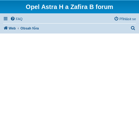
Opel Astra H a Zafira B forum
FAQ
Přihlásit se
H
Web
Obsah fóra
l
e
d
a
t