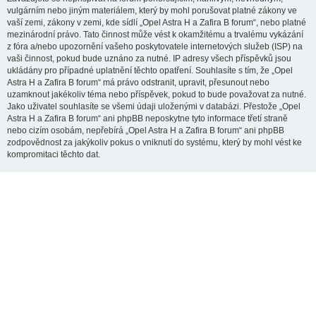
vulgárním nebo jiným materiálem, který by mohl porušovat platné zákony ve
vaší zemi, zákony v zemi, kde sídlí „Opel Astra H a Zafira B forum“, nebo platné
mezinárodní právo. Tato činnost může vést k okamžitému a trvalému vykázání
z fóra a/nebo upozornění vašeho poskytovatele internetových služeb (ISP) na
vaši činnost, pokud bude uznáno za nutné. IP adresy všech příspěvků jsou
ukládány pro případné uplatnění těchto opatření. Souhlasíte s tím, že „Opel
Astra H a Zafira B forum“ má právo odstranit, upravit, přesunout nebo
uzamknout jakékoliv téma nebo příspěvek, pokud to bude považovat za nutné.
Jako uživatel souhlasíte se všemi údaji uloženými v databázi. Přestože „Opel
Astra H a Zafira B forum“ ani phpBB neposkytne tyto informace třetí straně
nebo cizím osobám, nepřebírá „Opel Astra H a Zafira B forum“ ani phpBB
zodpovědnost za jakýkoliv pokus o vniknutí do systému, který by mohl vést ke
kompromitaci těchto dat.