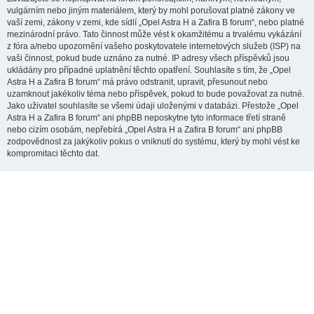
vulgárním nebo jiným materiálem, který by mohl porušovat platné zákony ve
vaší zemi, zákony v zemi, kde sídlí „Opel Astra H a Zafira B forum“, nebo platné
mezinárodní právo. Tato činnost může vést k okamžitému a trvalému vykázání
z fóra a/nebo upozornění vašeho poskytovatele internetových služeb (ISP) na
vaši činnost, pokud bude uznáno za nutné. IP adresy všech příspěvků jsou
ukládány pro případné uplatnění těchto opatření. Souhlasíte s tím, že „Opel
Astra H a Zafira B forum“ má právo odstranit, upravit, přesunout nebo
uzamknout jakékoliv téma nebo příspěvek, pokud to bude považovat za nutné.
Jako uživatel souhlasíte se všemi údaji uloženými v databázi. Přestože „Opel
Astra H a Zafira B forum“ ani phpBB neposkytne tyto informace třetí straně
nebo cizím osobám, nepřebírá „Opel Astra H a Zafira B forum“ ani phpBB
zodpovědnost za jakýkoliv pokus o vniknutí do systému, který by mohl vést ke
kompromitaci těchto dat.