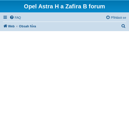
Opel Astra H a Zafira B forum
FAQ
Přihlásit se
H
Web
Obsah fóra
l
e
d
a
t