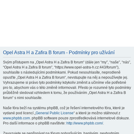
Opel Astra H a Zafira B forum - Podmínky pro užívání
Svým přístupem na „Opel Astra H a Zafira B forum“ (dále jen “my”, “naše”, “nás”,
“Opel Astra H a Zafira B forum”, “https://www.opel-astra-h.cz:443/forum”),
souhlasíte s následujícími podmínkami. Pokud nesouhlasíte, neprodleně
opusťte „Opel Astra H a Zafira B forum“, nevstupujte na něj a nepoužívejte jej.
Vyhrazujeme si právo tyto podmínky kdykoliv změnit a učiníme vše potřebné
pro to, abychom vás o této změně informovali. Přesto je rozumné tyto podmínky
průběžně sledovat vzhledem k tomu, že používáním „Opel Astra H a Zafira B
forum“ s nimi souhlasíte.
Naše fóra beží na systému phpBB, což je řešení internetového fóra, které je
vydané pod licencí „
General Public License
“ a které je možno stáhnout z
www.phpbb.com
. phpBB software pouze zprostředkovává internetové diskuze.
Pro další informace o phpBB navštivte:
http://www.phpbb.com/
.
Zavazujete se nepřispívat na fórum pohoršujícím, hanlivým, nevhodným,