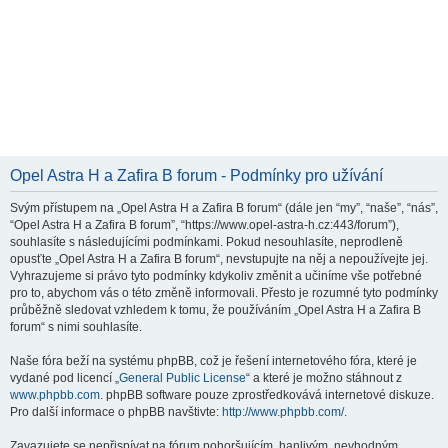
Opel Astra H a Zafira B forum - Podmínky pro užívání
Svým přístupem na „Opel Astra H a Zafira B forum“ (dále jen “my”, “naše”, “nás”,
“Opel Astra H a Zafira B forum”, “https://www.opel-astra-h.cz:443/forum”),
souhlasíte s následujícími podmínkami. Pokud nesouhlasíte, neprodleně
opusťte „Opel Astra H a Zafira B forum“, nevstupujte na něj a nepoužívejte jej.
Vyhrazujeme si právo tyto podmínky kdykoliv změnit a učiníme vše potřebné
pro to, abychom vás o této změně informovali. Přesto je rozumné tyto podmínky
průběžně sledovat vzhledem k tomu, že používáním „Opel Astra H a Zafira B
forum“ s nimi souhlasíte.
Naše fóra beží na systému phpBB, což je řešení internetového fóra, které je
vydané pod licencí „
General Public License
“ a které je možno stáhnout z
www.phpbb.com
. phpBB software pouze zprostředkovává internetové diskuze.
Pro další informace o phpBB navštivte:
http://www.phpbb.com/
.
Zavazujete se nepřispívat na fórum pohoršujícím, hanlivým, nevhodným,