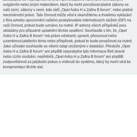
vulgárním nebo jiným materiálem, který by mohl porušovat platné zákony ve
vaší zemi, zákony v zemi, kde sídlí „Opel Astra H a Zafira B forum“, nebo platné
mezinárodní právo. Tato činnost může vést k okamžitému a trvalému vykázání
z fóra a/nebo upozornění vašeho poskytovatele internetových služeb (ISP) na
vaši činnost, pokud bude uznáno za nutné. IP adresy všech příspěvků jsou
ukládány pro případné uplatnění těchto opatření. Souhlasíte s tím, že „Opel
Astra H a Zafira B forum“ má právo odstranit, upravit, přesunout nebo
uzamknout jakékoliv téma nebo příspěvek, pokud to bude považovat za nutné.
Jako uživatel souhlasíte se všemi údaji uloženými v databázi. Přestože „Opel
Astra H a Zafira B forum“ ani phpBB neposkytne tyto informace třetí straně
nebo cizím osobám, nepřebírá „Opel Astra H a Zafira B forum“ ani phpBB
zodpovědnost za jakýkoliv pokus o vniknutí do systému, který by mohl vést ke
kompromitaci těchto dat.