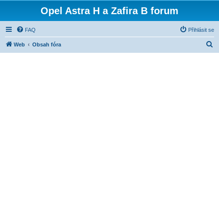
Opel Astra H a Zafira B forum
FAQ
Přihlásit se
H
Web
Obsah fóra
l
e
d
a
t