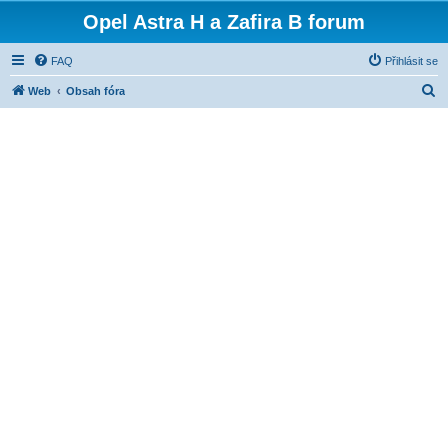
Opel Astra H a Zafira B forum
FAQ
Přihlásit se
H
Web
Obsah fóra
l
e
d
a
t