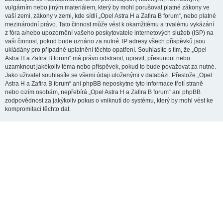
vulgárním nebo jiným materiálem, který by mohl porušovat platné zákony ve
vaší zemi, zákony v zemi, kde sídlí „Opel Astra H a Zafira B forum“, nebo platné
mezinárodní právo. Tato činnost může vést k okamžitému a trvalému vykázání
z fóra a/nebo upozornění vašeho poskytovatele internetových služeb (ISP) na
vaši činnost, pokud bude uznáno za nutné. IP adresy všech příspěvků jsou
ukládány pro případné uplatnění těchto opatření. Souhlasíte s tím, že „Opel
Astra H a Zafira B forum“ má právo odstranit, upravit, přesunout nebo
uzamknout jakékoliv téma nebo příspěvek, pokud to bude považovat za nutné.
Jako uživatel souhlasíte se všemi údaji uloženými v databázi. Přestože „Opel
Astra H a Zafira B forum“ ani phpBB neposkytne tyto informace třetí straně
nebo cizím osobám, nepřebírá „Opel Astra H a Zafira B forum“ ani phpBB
zodpovědnost za jakýkoliv pokus o vniknutí do systému, který by mohl vést ke
kompromitaci těchto dat.