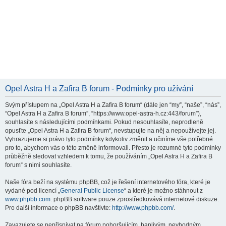
Opel Astra H a Zafira B forum - Podmínky pro užívání
Svým přístupem na „Opel Astra H a Zafira B forum“ (dále jen “my”, “naše”, “nás”,
“Opel Astra H a Zafira B forum”, “https://www.opel-astra-h.cz:443/forum”),
souhlasíte s následujícími podmínkami. Pokud nesouhlasíte, neprodleně
opusťte „Opel Astra H a Zafira B forum“, nevstupujte na něj a nepoužívejte jej.
Vyhrazujeme si právo tyto podmínky kdykoliv změnit a učiníme vše potřebné
pro to, abychom vás o této změně informovali. Přesto je rozumné tyto podmínky
průběžně sledovat vzhledem k tomu, že používáním „Opel Astra H a Zafira B
forum“ s nimi souhlasíte.
Naše fóra beží na systému phpBB, což je řešení internetového fóra, které je
vydané pod licencí „
General Public License
“ a které je možno stáhnout z
www.phpbb.com
. phpBB software pouze zprostředkovává internetové diskuze.
Pro další informace o phpBB navštivte:
http://www.phpbb.com/
.
Zavazujete se nepřispívat na fórum pohoršujícím, hanlivým, nevhodným,