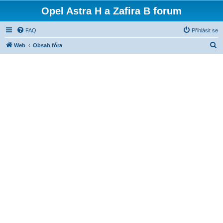
Opel Astra H a Zafira B forum
FAQ
Přihlásit se
H
Web
Obsah fóra
l
e
d
a
t