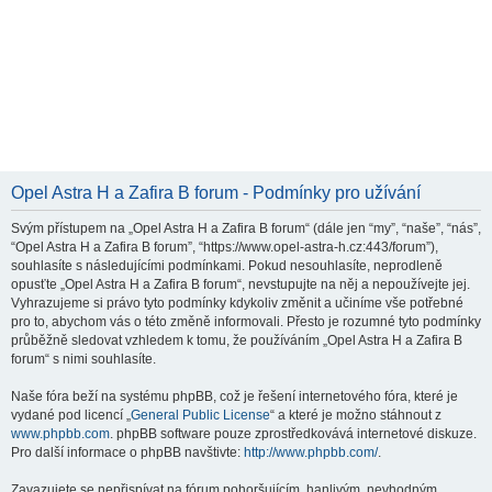
Opel Astra H a Zafira B forum - Podmínky pro užívání
Svým přístupem na „Opel Astra H a Zafira B forum“ (dále jen “my”, “naše”, “nás”,
“Opel Astra H a Zafira B forum”, “https://www.opel-astra-h.cz:443/forum”),
souhlasíte s následujícími podmínkami. Pokud nesouhlasíte, neprodleně
opusťte „Opel Astra H a Zafira B forum“, nevstupujte na něj a nepoužívejte jej.
Vyhrazujeme si právo tyto podmínky kdykoliv změnit a učiníme vše potřebné
pro to, abychom vás o této změně informovali. Přesto je rozumné tyto podmínky
průběžně sledovat vzhledem k tomu, že používáním „Opel Astra H a Zafira B
forum“ s nimi souhlasíte.
Naše fóra beží na systému phpBB, což je řešení internetového fóra, které je
vydané pod licencí „
General Public License
“ a které je možno stáhnout z
www.phpbb.com
. phpBB software pouze zprostředkovává internetové diskuze.
Pro další informace o phpBB navštivte:
http://www.phpbb.com/
.
Zavazujete se nepřispívat na fórum pohoršujícím, hanlivým, nevhodným,