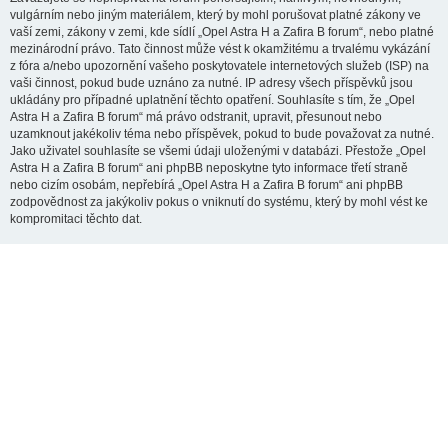
vulgárním nebo jiným materiálem, který by mohl porušovat platné zákony ve
vaší zemi, zákony v zemi, kde sídlí „Opel Astra H a Zafira B forum“, nebo platné
mezinárodní právo. Tato činnost může vést k okamžitému a trvalému vykázání
z fóra a/nebo upozornění vašeho poskytovatele internetových služeb (ISP) na
vaši činnost, pokud bude uznáno za nutné. IP adresy všech příspěvků jsou
ukládány pro případné uplatnění těchto opatření. Souhlasíte s tím, že „Opel
Astra H a Zafira B forum“ má právo odstranit, upravit, přesunout nebo
uzamknout jakékoliv téma nebo příspěvek, pokud to bude považovat za nutné.
Jako uživatel souhlasíte se všemi údaji uloženými v databázi. Přestože „Opel
Astra H a Zafira B forum“ ani phpBB neposkytne tyto informace třetí straně
nebo cizím osobám, nepřebírá „Opel Astra H a Zafira B forum“ ani phpBB
zodpovědnost za jakýkoliv pokus o vniknutí do systému, který by mohl vést ke
kompromitaci těchto dat.