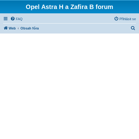
Opel Astra H a Zafira B forum
FAQ
Přihlásit se
H
Web
Obsah fóra
l
e
d
a
t