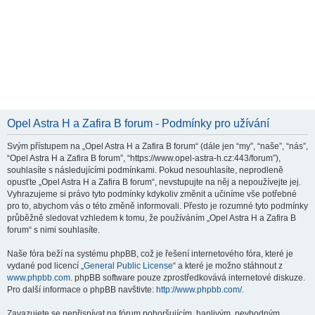
Opel Astra H a Zafira B forum - Podmínky pro užívání
Svým přístupem na „Opel Astra H a Zafira B forum“ (dále jen “my”, “naše”, “nás”,
“Opel Astra H a Zafira B forum”, “https://www.opel-astra-h.cz:443/forum”),
souhlasíte s následujícími podmínkami. Pokud nesouhlasíte, neprodleně
opusťte „Opel Astra H a Zafira B forum“, nevstupujte na něj a nepoužívejte jej.
Vyhrazujeme si právo tyto podmínky kdykoliv změnit a učiníme vše potřebné
pro to, abychom vás o této změně informovali. Přesto je rozumné tyto podmínky
průběžně sledovat vzhledem k tomu, že používáním „Opel Astra H a Zafira B
forum“ s nimi souhlasíte.
Naše fóra beží na systému phpBB, což je řešení internetového fóra, které je
vydané pod licencí „
General Public License
“ a které je možno stáhnout z
www.phpbb.com
. phpBB software pouze zprostředkovává internetové diskuze.
Pro další informace o phpBB navštivte:
http://www.phpbb.com/
.
Zavazujete se nepřispívat na fórum pohoršujícím, hanlivým, nevhodným,