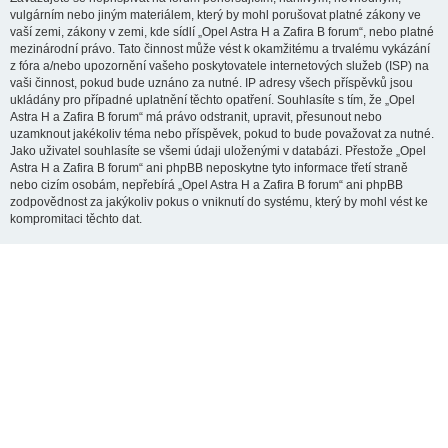
vulgárním nebo jiným materiálem, který by mohl porušovat platné zákony ve
vaší zemi, zákony v zemi, kde sídlí „Opel Astra H a Zafira B forum“, nebo platné
mezinárodní právo. Tato činnost může vést k okamžitému a trvalému vykázání
z fóra a/nebo upozornění vašeho poskytovatele internetových služeb (ISP) na
vaši činnost, pokud bude uznáno za nutné. IP adresy všech příspěvků jsou
ukládány pro případné uplatnění těchto opatření. Souhlasíte s tím, že „Opel
Astra H a Zafira B forum“ má právo odstranit, upravit, přesunout nebo
uzamknout jakékoliv téma nebo příspěvek, pokud to bude považovat za nutné.
Jako uživatel souhlasíte se všemi údaji uloženými v databázi. Přestože „Opel
Astra H a Zafira B forum“ ani phpBB neposkytne tyto informace třetí straně
nebo cizím osobám, nepřebírá „Opel Astra H a Zafira B forum“ ani phpBB
zodpovědnost za jakýkoliv pokus o vniknutí do systému, který by mohl vést ke
kompromitaci těchto dat.