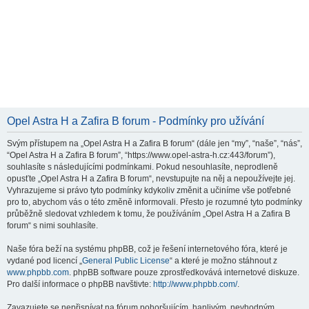
Opel Astra H a Zafira B forum - Podmínky pro užívání
Svým přístupem na „Opel Astra H a Zafira B forum“ (dále jen “my”, “naše”, “nás”,
“Opel Astra H a Zafira B forum”, “https://www.opel-astra-h.cz:443/forum”),
souhlasíte s následujícími podmínkami. Pokud nesouhlasíte, neprodleně
opusťte „Opel Astra H a Zafira B forum“, nevstupujte na něj a nepoužívejte jej.
Vyhrazujeme si právo tyto podmínky kdykoliv změnit a učiníme vše potřebné
pro to, abychom vás o této změně informovali. Přesto je rozumné tyto podmínky
průběžně sledovat vzhledem k tomu, že používáním „Opel Astra H a Zafira B
forum“ s nimi souhlasíte.
Naše fóra beží na systému phpBB, což je řešení internetového fóra, které je
vydané pod licencí „
General Public License
“ a které je možno stáhnout z
www.phpbb.com
. phpBB software pouze zprostředkovává internetové diskuze.
Pro další informace o phpBB navštivte:
http://www.phpbb.com/
.
Zavazujete se nepřispívat na fórum pohoršujícím, hanlivým, nevhodným,