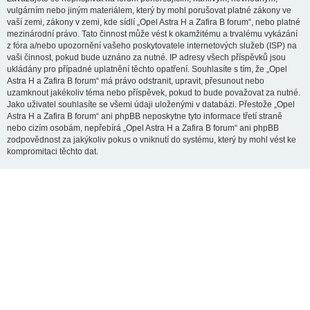
vulgárním nebo jiným materiálem, který by mohl porušovat platné zákony ve
vaší zemi, zákony v zemi, kde sídlí „Opel Astra H a Zafira B forum“, nebo platné
mezinárodní právo. Tato činnost může vést k okamžitému a trvalému vykázání
z fóra a/nebo upozornění vašeho poskytovatele internetových služeb (ISP) na
vaši činnost, pokud bude uznáno za nutné. IP adresy všech příspěvků jsou
ukládány pro případné uplatnění těchto opatření. Souhlasíte s tím, že „Opel
Astra H a Zafira B forum“ má právo odstranit, upravit, přesunout nebo
uzamknout jakékoliv téma nebo příspěvek, pokud to bude považovat za nutné.
Jako uživatel souhlasíte se všemi údaji uloženými v databázi. Přestože „Opel
Astra H a Zafira B forum“ ani phpBB neposkytne tyto informace třetí straně
nebo cizím osobám, nepřebírá „Opel Astra H a Zafira B forum“ ani phpBB
zodpovědnost za jakýkoliv pokus o vniknutí do systému, který by mohl vést ke
kompromitaci těchto dat.