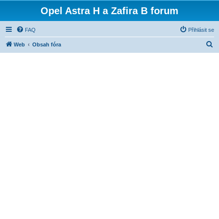
Opel Astra H a Zafira B forum
FAQ
Přihlásit se
H
Web
Obsah fóra
l
e
d
a
t