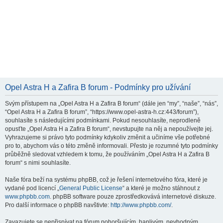
Opel Astra H a Zafira B forum - Podmínky pro užívání
Svým přístupem na „Opel Astra H a Zafira B forum“ (dále jen “my”, “naše”, “nás”,
“Opel Astra H a Zafira B forum”, “https://www.opel-astra-h.cz:443/forum”),
souhlasíte s následujícími podmínkami. Pokud nesouhlasíte, neprodleně
opusťte „Opel Astra H a Zafira B forum“, nevstupujte na něj a nepoužívejte jej.
Vyhrazujeme si právo tyto podmínky kdykoliv změnit a učiníme vše potřebné
pro to, abychom vás o této změně informovali. Přesto je rozumné tyto podmínky
průběžně sledovat vzhledem k tomu, že používáním „Opel Astra H a Zafira B
forum“ s nimi souhlasíte.
Naše fóra beží na systému phpBB, což je řešení internetového fóra, které je
vydané pod licencí „
General Public License
“ a které je možno stáhnout z
www.phpbb.com
. phpBB software pouze zprostředkovává internetové diskuze.
Pro další informace o phpBB navštivte:
http://www.phpbb.com/
.
Zavazujete se nepřispívat na fórum pohoršujícím, hanlivým, nevhodným,