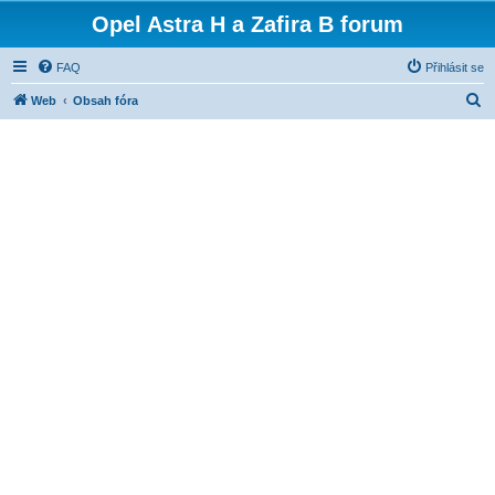
Opel Astra H a Zafira B forum
FAQ
Přihlásit se
H
Web
Obsah fóra
l
e
d
a
t