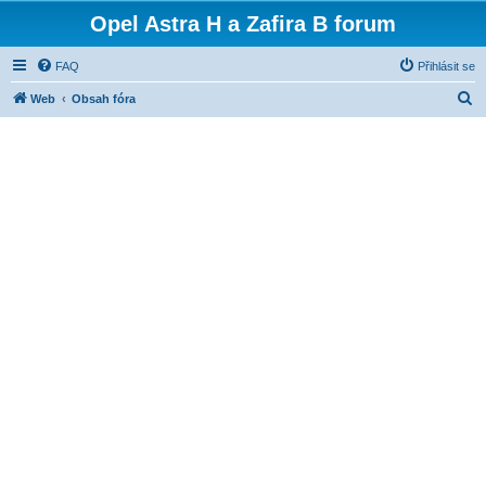
Opel Astra H a Zafira B forum
FAQ
Přihlásit se
H
Web
Obsah fóra
l
e
d
a
t