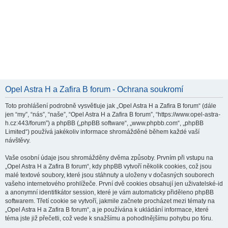
Opel Astra H a Zafira B forum - Ochrana soukromí
Toto prohlášení podrobně vysvětluje jak „Opel Astra H a Zafira B forum“ (dále
jen “my”, “nás”, “naše”, “Opel Astra H a Zafira B forum”, “https://www.opel-astra-
h.cz:443/forum”) a phpBB („phpBB software“, „www.phpbb.com“, „phpBB
Limited“) používá jakékoliv informace shromážděné během každé vaší
návštěvy.
Vaše osobní údaje jsou shromážděny dvěma způsoby. Prvním při vstupu na
„Opel Astra H a Zafira B forum“, kdy phpBB vytvoří několik cookies, což jsou
malé textové soubory, které jsou stáhnuty a uloženy v dočasných souborech
vašeho internetového prohlížeče. První dvě cookies obsahují jen uživatelské-id
a anonymní identifikátor session, které je vám automaticky přiděleno phpBB
softwarem. Třetí cookie se vytvoří, jakmile začnete procházet mezi tématy na
„Opel Astra H a Zafira B forum“, a je používána k ukládání informace, které
téma jste již přečetli, což vede k snažšímu a pohodlnějšímu pohybu po fóru.