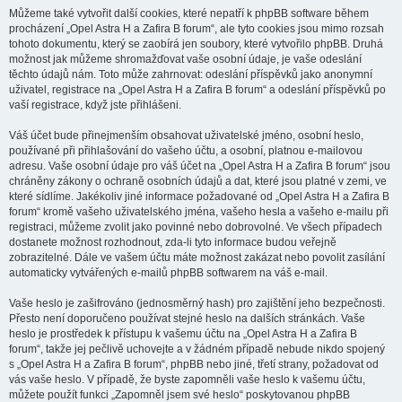
Můžeme také vytvořit další cookies, které nepatří k phpBB software během
procházení „Opel Astra H a Zafira B forum“, ale tyto cookies jsou mimo rozsah
tohoto dokumentu, který se zaobírá jen soubory, které vytvořilo phpBB. Druhá
možnost jak můžeme shromažďovat vaše osobní údaje, je vaše odeslání
těchto údajů nám. Toto může zahrnovat: odeslání příspěvků jako anonymní
uživatel, registrace na „Opel Astra H a Zafira B forum“ a odeslání příspěvků po
vaší registrace, když jste přihlášeni.
Váš účet bude přinejmenším obsahovat uživatelské jméno, osobní heslo,
používané při přihlašování do vašeho účtu, a osobní, platnou e-mailovou
adresu. Vaše osobní údaje pro váš účet na „Opel Astra H a Zafira B forum“ jsou
chráněny zákony o ochraně osobních údajů a dat, které jsou platné v zemi, ve
které sídlíme. Jakékoliv jiné informace požadované od „Opel Astra H a Zafira B
forum“ kromě vašeho uživatelského jména, vašeho hesla a vašeho e-mailu při
registraci, můžeme zvolit jako povinné nebo dobrovolné. Ve všech případech
dostanete možnost rozhodnout, zda-li tyto informace budou veřejně
zobrazitelné. Dále ve vašem účtu máte možnost zakázat nebo povolit zasílání
automaticky vytvářených e-mailů phpBB softwarem na váš e-mail.
Vaše heslo je zašifrováno (jednosměrný hash) pro zajištění jeho bezpečnosti.
Přesto není doporučeno používat stejné heslo na dalších stránkách. Vaše
heslo je prostředek k přístupu k vašemu účtu na „Opel Astra H a Zafira B
forum“, takže jej pečlivě uchovejte a v žádném případě nebude nikdo spojený
s „Opel Astra H a Zafira B forum“, phpBB nebo jiné, třetí strany, požadovat od
vás vaše heslo. V případě, že byste zapomněli vaše heslo k vašemu účtu,
můžete použít funkci „Zapomněl jsem své heslo“ poskytovanou phpBB