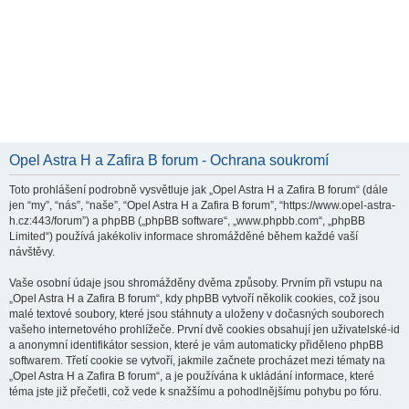
Opel Astra H a Zafira B forum - Ochrana soukromí
Toto prohlášení podrobně vysvětluje jak „Opel Astra H a Zafira B forum“ (dále
jen “my”, “nás”, “naše”, “Opel Astra H a Zafira B forum”, “https://www.opel-astra-
h.cz:443/forum”) a phpBB („phpBB software“, „www.phpbb.com“, „phpBB
Limited“) používá jakékoliv informace shromážděné během každé vaší
návštěvy.
Vaše osobní údaje jsou shromážděny dvěma způsoby. Prvním při vstupu na
„Opel Astra H a Zafira B forum“, kdy phpBB vytvoří několik cookies, což jsou
malé textové soubory, které jsou stáhnuty a uloženy v dočasných souborech
vašeho internetového prohlížeče. První dvě cookies obsahují jen uživatelské-id
a anonymní identifikátor session, které je vám automaticky přiděleno phpBB
softwarem. Třetí cookie se vytvoří, jakmile začnete procházet mezi tématy na
„Opel Astra H a Zafira B forum“, a je používána k ukládání informace, které
téma jste již přečetli, což vede k snažšímu a pohodlnějšímu pohybu po fóru.