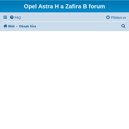
Opel Astra H a Zafira B forum
FAQ
Přihlásit se
H
Web
Obsah fóra
l
e
d
a
t