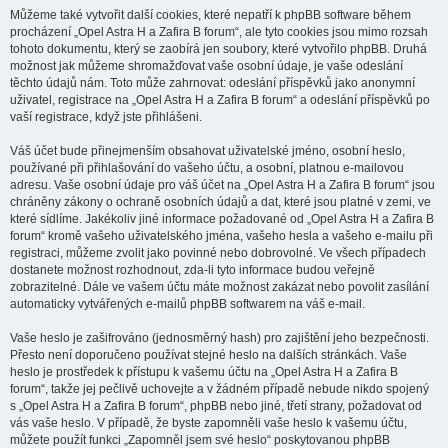
Můžeme také vytvořit další cookies, které nepatří k phpBB software během
procházení „Opel Astra H a Zafira B forum“, ale tyto cookies jsou mimo rozsah
tohoto dokumentu, který se zaobírá jen soubory, které vytvořilo phpBB. Druhá
možnost jak můžeme shromažďovat vaše osobní údaje, je vaše odeslání
těchto údajů nám. Toto může zahrnovat: odeslání příspěvků jako anonymní
uživatel, registrace na „Opel Astra H a Zafira B forum“ a odeslání příspěvků po
vaší registrace, když jste přihlášeni.
Váš účet bude přinejmenším obsahovat uživatelské jméno, osobní heslo,
používané při přihlašování do vašeho účtu, a osobní, platnou e-mailovou
adresu. Vaše osobní údaje pro váš účet na „Opel Astra H a Zafira B forum“ jsou
chráněny zákony o ochraně osobních údajů a dat, které jsou platné v zemi, ve
které sídlíme. Jakékoliv jiné informace požadované od „Opel Astra H a Zafira B
forum“ kromě vašeho uživatelského jména, vašeho hesla a vašeho e-mailu při
registraci, můžeme zvolit jako povinné nebo dobrovolné. Ve všech případech
dostanete možnost rozhodnout, zda-li tyto informace budou veřejně
zobrazitelné. Dále ve vašem účtu máte možnost zakázat nebo povolit zasílání
automaticky vytvářených e-mailů phpBB softwarem na váš e-mail.
Vaše heslo je zašifrováno (jednosměrný hash) pro zajištění jeho bezpečnosti.
Přesto není doporučeno používat stejné heslo na dalších stránkách. Vaše
heslo je prostředek k přístupu k vašemu účtu na „Opel Astra H a Zafira B
forum“, takže jej pečlivě uchovejte a v žádném případě nebude nikdo spojený
s „Opel Astra H a Zafira B forum“, phpBB nebo jiné, třetí strany, požadovat od
vás vaše heslo. V případě, že byste zapomněli vaše heslo k vašemu účtu,
můžete použít funkci „Zapomněl jsem své heslo“ poskytovanou phpBB