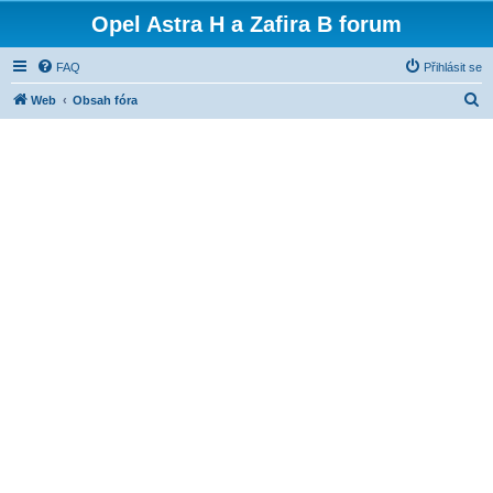
Opel Astra H a Zafira B forum
FAQ
Přihlásit se
H
Web
Obsah fóra
l
e
d
a
t