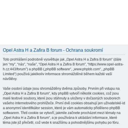
Opel Astra H a Zafira B forum - Ochrana soukromí
Toto prohlášení podrobně vysvětluje jak „Opel Astra H a Zafira B forum“ (dále
jen “my”, “nás”, “naše”, “Opel Astra H a Zafira B forum”, “https://www.opel-astra-
h.cz:443/forum”) a phpBB („phpBB software“, „www.phpbb.com“, „phpBB
Limited“) používá jakékoliv informace shromážděné během každé vaší
návštěvy.
Vaše osobní údaje jsou shromážděny dvěma způsoby. Prvním při vstupu na
„Opel Astra H a Zafira B forum“, kdy phpBB vytvoří několik cookies, což jsou
malé textové soubory, které jsou stáhnuty a uloženy v dočasných souborech
vašeho internetového prohlížeče. První dvě cookies obsahují jen uživatelské-id
a anonymní identifikátor session, které je vám automaticky přiděleno phpBB
softwarem. Třetí cookie se vytvoří, jakmile začnete procházet mezi tématy na
„Opel Astra H a Zafira B forum“, a je používána k ukládání informace, které
téma jste již přečetli, což vede k snažšímu a pohodlnějšímu pohybu po fóru.