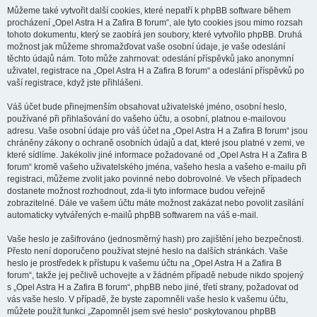
Můžeme také vytvořit další cookies, které nepatří k phpBB software během
procházení „Opel Astra H a Zafira B forum“, ale tyto cookies jsou mimo rozsah
tohoto dokumentu, který se zaobírá jen soubory, které vytvořilo phpBB. Druhá
možnost jak můžeme shromažďovat vaše osobní údaje, je vaše odeslání
těchto údajů nám. Toto může zahrnovat: odeslání příspěvků jako anonymní
uživatel, registrace na „Opel Astra H a Zafira B forum“ a odeslání příspěvků po
vaší registrace, když jste přihlášeni.
Váš účet bude přinejmenším obsahovat uživatelské jméno, osobní heslo,
používané při přihlašování do vašeho účtu, a osobní, platnou e-mailovou
adresu. Vaše osobní údaje pro váš účet na „Opel Astra H a Zafira B forum“ jsou
chráněny zákony o ochraně osobních údajů a dat, které jsou platné v zemi, ve
které sídlíme. Jakékoliv jiné informace požadované od „Opel Astra H a Zafira B
forum“ kromě vašeho uživatelského jména, vašeho hesla a vašeho e-mailu při
registraci, můžeme zvolit jako povinné nebo dobrovolné. Ve všech případech
dostanete možnost rozhodnout, zda-li tyto informace budou veřejně
zobrazitelné. Dále ve vašem účtu máte možnost zakázat nebo povolit zasílání
automaticky vytvářených e-mailů phpBB softwarem na váš e-mail.
Vaše heslo je zašifrováno (jednosměrný hash) pro zajištění jeho bezpečnosti.
Přesto není doporučeno používat stejné heslo na dalších stránkách. Vaše
heslo je prostředek k přístupu k vašemu účtu na „Opel Astra H a Zafira B
forum“, takže jej pečlivě uchovejte a v žádném případě nebude nikdo spojený
s „Opel Astra H a Zafira B forum“, phpBB nebo jiné, třetí strany, požadovat od
vás vaše heslo. V případě, že byste zapomněli vaše heslo k vašemu účtu,
můžete použít funkci „Zapomněl jsem své heslo“ poskytovanou phpBB