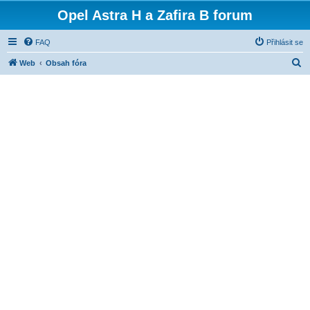
Opel Astra H a Zafira B forum
FAQ
Přihlásit se
H
Web
Obsah fóra
l
e
d
a
t