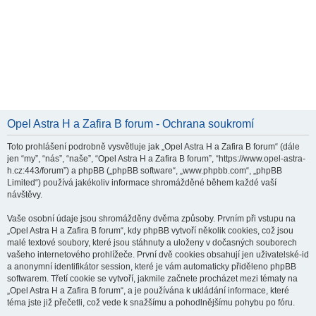
Opel Astra H a Zafira B forum - Ochrana soukromí
Toto prohlášení podrobně vysvětluje jak „Opel Astra H a Zafira B forum“ (dále
jen “my”, “nás”, “naše”, “Opel Astra H a Zafira B forum”, “https://www.opel-astra-
h.cz:443/forum”) a phpBB („phpBB software“, „www.phpbb.com“, „phpBB
Limited“) používá jakékoliv informace shromážděné během každé vaší
návštěvy.
Vaše osobní údaje jsou shromážděny dvěma způsoby. Prvním při vstupu na
„Opel Astra H a Zafira B forum“, kdy phpBB vytvoří několik cookies, což jsou
malé textové soubory, které jsou stáhnuty a uloženy v dočasných souborech
vašeho internetového prohlížeče. První dvě cookies obsahují jen uživatelské-id
a anonymní identifikátor session, které je vám automaticky přiděleno phpBB
softwarem. Třetí cookie se vytvoří, jakmile začnete procházet mezi tématy na
„Opel Astra H a Zafira B forum“, a je používána k ukládání informace, které
téma jste již přečetli, což vede k snažšímu a pohodlnějšímu pohybu po fóru.