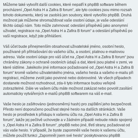
Můžeme také vytvořit další cookies, které nepatří k phpBB software během
procházení „Opel Astra H a Zafira B forum“, ale tyto cookies jsou mimo rozsah
tohoto dokumentu, který se zaobírá jen soubory, které vytvořilo phpBB. Druhá
možnost jak můžeme shromažďovat vaše osobní údaje, je vaše odeslání
těchto údajů nám. Toto může zahrnovat: odeslání příspěvků jako anonymní
uživatel, registrace na „Opel Astra H a Zafira B forum“ a odeslání příspěvků po
vaší registrace, když jste přihlášeni.
Váš účet bude přinejmenším obsahovat uživatelské jméno, osobní heslo,
používané při přihlašování do vašeho účtu, a osobní, platnou e-mailovou
adresu. Vaše osobní údaje pro váš účet na „Opel Astra H a Zafira B forum“ jsou
chráněny zákony o ochraně osobních údajů a dat, které jsou platné v zemi, ve
které sídlíme. Jakékoliv jiné informace požadované od „Opel Astra H a Zafira B
forum“ kromě vašeho uživatelského jména, vašeho hesla a vašeho e-mailu při
registraci, můžeme zvolit jako povinné nebo dobrovolné. Ve všech případech
dostanete možnost rozhodnout, zda-li tyto informace budou veřejně
zobrazitelné. Dále ve vašem účtu máte možnost zakázat nebo povolit zasílání
automaticky vytvářených e-mailů phpBB softwarem na váš e-mail.
Vaše heslo je zašifrováno (jednosměrný hash) pro zajištění jeho bezpečnosti.
Přesto není doporučeno používat stejné heslo na dalších stránkách. Vaše
heslo je prostředek k přístupu k vašemu účtu na „Opel Astra H a Zafira B
forum“, takže jej pečlivě uchovejte a v žádném případě nebude nikdo spojený
s „Opel Astra H a Zafira B forum“, phpBB nebo jiné, třetí strany, požadovat od
vás vaše heslo. V případě, že byste zapomněli vaše heslo k vašemu účtu,
můžete použít funkci „Zapomněl jsem své heslo“ poskytovanou phpBB