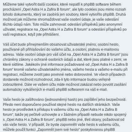
Můžeme také vytvořit další cookies, které nepatří k phpBB software během
procházení „Opel Astra H a Zafira B forum“, ale tyto cookies jsou mimo rozsah
tohoto dokumentu, který se zaobírá jen soubory, které vytvořilo phpBB. Druhá
možnost jak můžeme shromažďovat vaše osobní údaje, je vaše odeslání
těchto údajů nám. Toto může zahrnovat: odeslání příspěvků jako anonymní
uživatel, registrace na „Opel Astra H a Zafira B forum“ a odeslání příspěvků po
vaší registrace, když jste přihlášeni.
Váš účet bude přinejmenším obsahovat uživatelské jméno, osobní heslo,
používané při přihlašování do vašeho účtu, a osobní, platnou e-mailovou
adresu. Vaše osobní údaje pro váš účet na „Opel Astra H a Zafira B forum“ jsou
chráněny zákony o ochraně osobních údajů a dat, které jsou platné v zemi, ve
které sídlíme. Jakékoliv jiné informace požadované od „Opel Astra H a Zafira B
forum“ kromě vašeho uživatelského jména, vašeho hesla a vašeho e-mailu při
registraci, můžeme zvolit jako povinné nebo dobrovolné. Ve všech případech
dostanete možnost rozhodnout, zda-li tyto informace budou veřejně
zobrazitelné. Dále ve vašem účtu máte možnost zakázat nebo povolit zasílání
automaticky vytvářených e-mailů phpBB softwarem na váš e-mail.
Vaše heslo je zašifrováno (jednosměrný hash) pro zajištění jeho bezpečnosti.
Přesto není doporučeno používat stejné heslo na dalších stránkách. Vaše
heslo je prostředek k přístupu k vašemu účtu na „Opel Astra H a Zafira B
forum“, takže jej pečlivě uchovejte a v žádném případě nebude nikdo spojený
s „Opel Astra H a Zafira B forum“, phpBB nebo jiné, třetí strany, požadovat od
vás vaše heslo. V případě, že byste zapomněli vaše heslo k vašemu účtu,
můžete použít funkci „Zapomněl jsem své heslo“ poskytovanou phpBB