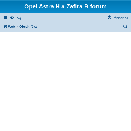
Opel Astra H a Zafira B forum
FAQ
Přihlásit se
H
Web
Obsah fóra
l
e
d
a
t