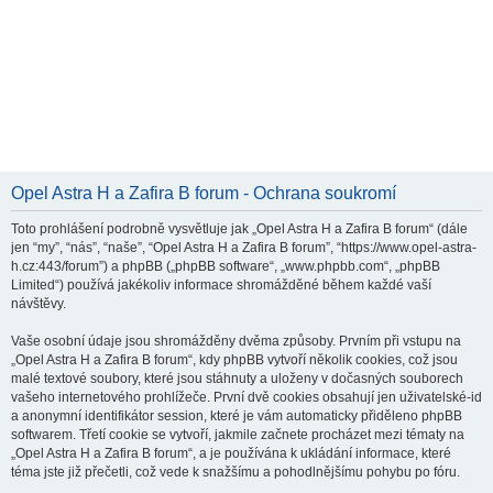
Opel Astra H a Zafira B forum - Ochrana soukromí
Toto prohlášení podrobně vysvětluje jak „Opel Astra H a Zafira B forum“ (dále
jen “my”, “nás”, “naše”, “Opel Astra H a Zafira B forum”, “https://www.opel-astra-
h.cz:443/forum”) a phpBB („phpBB software“, „www.phpbb.com“, „phpBB
Limited“) používá jakékoliv informace shromážděné během každé vaší
návštěvy.
Vaše osobní údaje jsou shromážděny dvěma způsoby. Prvním při vstupu na
„Opel Astra H a Zafira B forum“, kdy phpBB vytvoří několik cookies, což jsou
malé textové soubory, které jsou stáhnuty a uloženy v dočasných souborech
vašeho internetového prohlížeče. První dvě cookies obsahují jen uživatelské-id
a anonymní identifikátor session, které je vám automaticky přiděleno phpBB
softwarem. Třetí cookie se vytvoří, jakmile začnete procházet mezi tématy na
„Opel Astra H a Zafira B forum“, a je používána k ukládání informace, které
téma jste již přečetli, což vede k snažšímu a pohodlnějšímu pohybu po fóru.