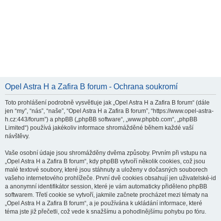
Opel Astra H a Zafira B forum - Ochrana soukromí
Toto prohlášení podrobně vysvětluje jak „Opel Astra H a Zafira B forum“ (dále
jen “my”, “nás”, “naše”, “Opel Astra H a Zafira B forum”, “https://www.opel-astra-
h.cz:443/forum”) a phpBB („phpBB software“, „www.phpbb.com“, „phpBB
Limited“) používá jakékoliv informace shromážděné během každé vaší
návštěvy.
Vaše osobní údaje jsou shromážděny dvěma způsoby. Prvním při vstupu na
„Opel Astra H a Zafira B forum“, kdy phpBB vytvoří několik cookies, což jsou
malé textové soubory, které jsou stáhnuty a uloženy v dočasných souborech
vašeho internetového prohlížeče. První dvě cookies obsahují jen uživatelské-id
a anonymní identifikátor session, které je vám automaticky přiděleno phpBB
softwarem. Třetí cookie se vytvoří, jakmile začnete procházet mezi tématy na
„Opel Astra H a Zafira B forum“, a je používána k ukládání informace, které
téma jste již přečetli, což vede k snažšímu a pohodlnějšímu pohybu po fóru.