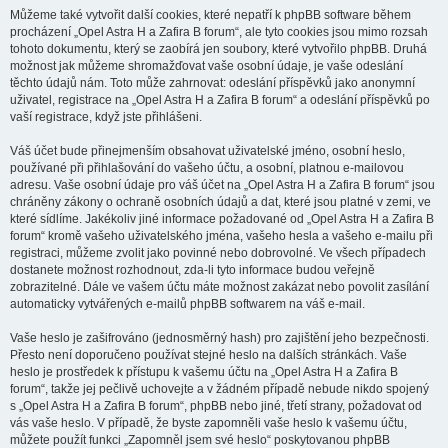
Můžeme také vytvořit další cookies, které nepatří k phpBB software během
procházení „Opel Astra H a Zafira B forum“, ale tyto cookies jsou mimo rozsah
tohoto dokumentu, který se zaobírá jen soubory, které vytvořilo phpBB. Druhá
možnost jak můžeme shromažďovat vaše osobní údaje, je vaše odeslání
těchto údajů nám. Toto může zahrnovat: odeslání příspěvků jako anonymní
uživatel, registrace na „Opel Astra H a Zafira B forum“ a odeslání příspěvků po
vaší registrace, když jste přihlášeni.
Váš účet bude přinejmenším obsahovat uživatelské jméno, osobní heslo,
používané při přihlašování do vašeho účtu, a osobní, platnou e-mailovou
adresu. Vaše osobní údaje pro váš účet na „Opel Astra H a Zafira B forum“ jsou
chráněny zákony o ochraně osobních údajů a dat, které jsou platné v zemi, ve
které sídlíme. Jakékoliv jiné informace požadované od „Opel Astra H a Zafira B
forum“ kromě vašeho uživatelského jména, vašeho hesla a vašeho e-mailu při
registraci, můžeme zvolit jako povinné nebo dobrovolné. Ve všech případech
dostanete možnost rozhodnout, zda-li tyto informace budou veřejně
zobrazitelné. Dále ve vašem účtu máte možnost zakázat nebo povolit zasílání
automaticky vytvářených e-mailů phpBB softwarem na váš e-mail.
Vaše heslo je zašifrováno (jednosměrný hash) pro zajištění jeho bezpečnosti.
Přesto není doporučeno používat stejné heslo na dalších stránkách. Vaše
heslo je prostředek k přístupu k vašemu účtu na „Opel Astra H a Zafira B
forum“, takže jej pečlivě uchovejte a v žádném případě nebude nikdo spojený
s „Opel Astra H a Zafira B forum“, phpBB nebo jiné, třetí strany, požadovat od
vás vaše heslo. V případě, že byste zapomněli vaše heslo k vašemu účtu,
můžete použít funkci „Zapomněl jsem své heslo“ poskytovanou phpBB