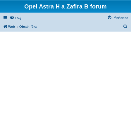
Opel Astra H a Zafira B forum
FAQ
Přihlásit se
H
Web
Obsah fóra
l
e
d
a
t