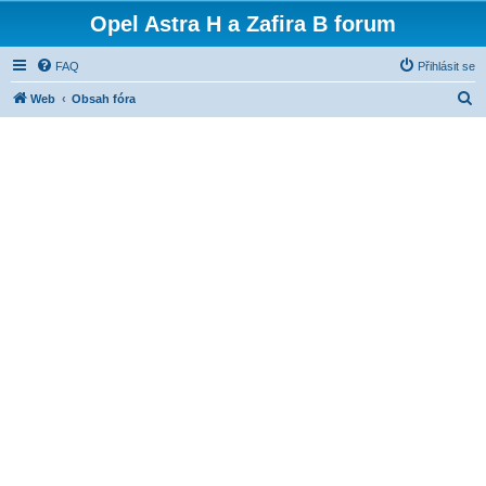
Opel Astra H a Zafira B forum
FAQ
Přihlásit se
H
Web
Obsah fóra
l
e
d
a
t