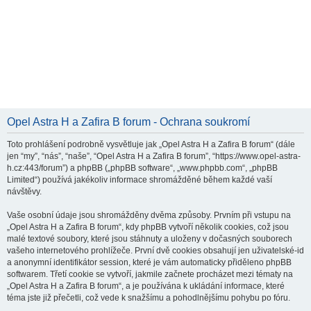
Opel Astra H a Zafira B forum - Ochrana soukromí
Toto prohlášení podrobně vysvětluje jak „Opel Astra H a Zafira B forum“ (dále
jen “my”, “nás”, “naše”, “Opel Astra H a Zafira B forum”, “https://www.opel-astra-
h.cz:443/forum”) a phpBB („phpBB software“, „www.phpbb.com“, „phpBB
Limited“) používá jakékoliv informace shromážděné během každé vaší
návštěvy.
Vaše osobní údaje jsou shromážděny dvěma způsoby. Prvním při vstupu na
„Opel Astra H a Zafira B forum“, kdy phpBB vytvoří několik cookies, což jsou
malé textové soubory, které jsou stáhnuty a uloženy v dočasných souborech
vašeho internetového prohlížeče. První dvě cookies obsahují jen uživatelské-id
a anonymní identifikátor session, které je vám automaticky přiděleno phpBB
softwarem. Třetí cookie se vytvoří, jakmile začnete procházet mezi tématy na
„Opel Astra H a Zafira B forum“, a je používána k ukládání informace, které
téma jste již přečetli, což vede k snažšímu a pohodlnějšímu pohybu po fóru.