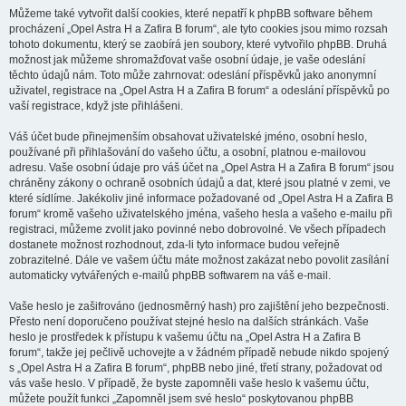
Můžeme také vytvořit další cookies, které nepatří k phpBB software během
procházení „Opel Astra H a Zafira B forum“, ale tyto cookies jsou mimo rozsah
tohoto dokumentu, který se zaobírá jen soubory, které vytvořilo phpBB. Druhá
možnost jak můžeme shromažďovat vaše osobní údaje, je vaše odeslání
těchto údajů nám. Toto může zahrnovat: odeslání příspěvků jako anonymní
uživatel, registrace na „Opel Astra H a Zafira B forum“ a odeslání příspěvků po
vaší registrace, když jste přihlášeni.
Váš účet bude přinejmenším obsahovat uživatelské jméno, osobní heslo,
používané při přihlašování do vašeho účtu, a osobní, platnou e-mailovou
adresu. Vaše osobní údaje pro váš účet na „Opel Astra H a Zafira B forum“ jsou
chráněny zákony o ochraně osobních údajů a dat, které jsou platné v zemi, ve
které sídlíme. Jakékoliv jiné informace požadované od „Opel Astra H a Zafira B
forum“ kromě vašeho uživatelského jména, vašeho hesla a vašeho e-mailu při
registraci, můžeme zvolit jako povinné nebo dobrovolné. Ve všech případech
dostanete možnost rozhodnout, zda-li tyto informace budou veřejně
zobrazitelné. Dále ve vašem účtu máte možnost zakázat nebo povolit zasílání
automaticky vytvářených e-mailů phpBB softwarem na váš e-mail.
Vaše heslo je zašifrováno (jednosměrný hash) pro zajištění jeho bezpečnosti.
Přesto není doporučeno používat stejné heslo na dalších stránkách. Vaše
heslo je prostředek k přístupu k vašemu účtu na „Opel Astra H a Zafira B
forum“, takže jej pečlivě uchovejte a v žádném případě nebude nikdo spojený
s „Opel Astra H a Zafira B forum“, phpBB nebo jiné, třetí strany, požadovat od
vás vaše heslo. V případě, že byste zapomněli vaše heslo k vašemu účtu,
můžete použít funkci „Zapomněl jsem své heslo“ poskytovanou phpBB