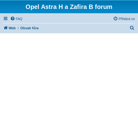
Opel Astra H a Zafira B forum
FAQ
Přihlásit se
H
Web
Obsah fóra
l
e
d
a
t