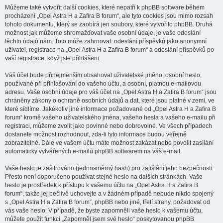
Můžeme také vytvořit další cookies, které nepatří k phpBB software během
procházení „Opel Astra H a Zafira B forum“, ale tyto cookies jsou mimo rozsah
tohoto dokumentu, který se zaobírá jen soubory, které vytvořilo phpBB. Druhá
možnost jak můžeme shromažďovat vaše osobní údaje, je vaše odeslání
těchto údajů nám. Toto může zahrnovat: odeslání příspěvků jako anonymní
uživatel, registrace na „Opel Astra H a Zafira B forum“ a odeslání příspěvků po
vaší registrace, když jste přihlášeni.
Váš účet bude přinejmenším obsahovat uživatelské jméno, osobní heslo,
používané při přihlašování do vašeho účtu, a osobní, platnou e-mailovou
adresu. Vaše osobní údaje pro váš účet na „Opel Astra H a Zafira B forum“ jsou
chráněny zákony o ochraně osobních údajů a dat, které jsou platné v zemi, ve
které sídlíme. Jakékoliv jiné informace požadované od „Opel Astra H a Zafira B
forum“ kromě vašeho uživatelského jména, vašeho hesla a vašeho e-mailu při
registraci, můžeme zvolit jako povinné nebo dobrovolné. Ve všech případech
dostanete možnost rozhodnout, zda-li tyto informace budou veřejně
zobrazitelné. Dále ve vašem účtu máte možnost zakázat nebo povolit zasílání
automaticky vytvářených e-mailů phpBB softwarem na váš e-mail.
Vaše heslo je zašifrováno (jednosměrný hash) pro zajištění jeho bezpečnosti.
Přesto není doporučeno používat stejné heslo na dalších stránkách. Vaše
heslo je prostředek k přístupu k vašemu účtu na „Opel Astra H a Zafira B
forum“, takže jej pečlivě uchovejte a v žádném případě nebude nikdo spojený
s „Opel Astra H a Zafira B forum“, phpBB nebo jiné, třetí strany, požadovat od
vás vaše heslo. V případě, že byste zapomněli vaše heslo k vašemu účtu,
můžete použít funkci „Zapomněl jsem své heslo“ poskytovanou phpBB