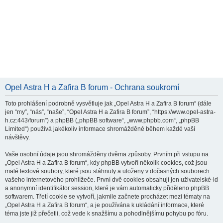
Opel Astra H a Zafira B forum - Ochrana soukromí
Toto prohlášení podrobně vysvětluje jak „Opel Astra H a Zafira B forum“ (dále
jen “my”, “nás”, “naše”, “Opel Astra H a Zafira B forum”, “https://www.opel-astra-
h.cz:443/forum”) a phpBB („phpBB software“, „www.phpbb.com“, „phpBB
Limited“) používá jakékoliv informace shromážděné během každé vaší
návštěvy.
Vaše osobní údaje jsou shromážděny dvěma způsoby. Prvním při vstupu na
„Opel Astra H a Zafira B forum“, kdy phpBB vytvoří několik cookies, což jsou
malé textové soubory, které jsou stáhnuty a uloženy v dočasných souborech
vašeho internetového prohlížeče. První dvě cookies obsahují jen uživatelské-id
a anonymní identifikátor session, které je vám automaticky přiděleno phpBB
softwarem. Třetí cookie se vytvoří, jakmile začnete procházet mezi tématy na
„Opel Astra H a Zafira B forum“, a je používána k ukládání informace, které
téma jste již přečetli, což vede k snažšímu a pohodlnějšímu pohybu po fóru.