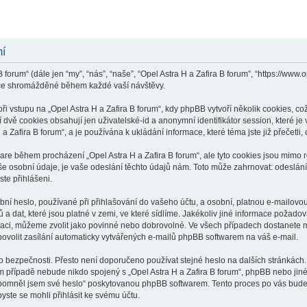
mí
 forum“ (dále jen “my”, “nás”, “naše”, “Opel Astra H a Zafira B forum”, “https://www
ace shromážděné během každé vaší návštěvy.
vstupu na „Opel Astra H a Zafira B forum“, kdy phpBB vytvoří několik cookies, což
dvě cookies obsahují jen uživatelské-id a anonymní identifikátor session, které j
 a Zafira B forum“, a je používána k ukládání informace, které téma jste již přečet
ware během procházení „Opel Astra H a Zafira B forum“, ale tyto cookies jsou mimo 
osobní údaje, je vaše odeslání těchto údajů nám. Toto může zahrnovat: odeslání p
ste přihlášeni.
í heslo, používané při přihlašování do vašeho účtu, a osobní, platnou e-mailovou
a dat, které jsou platné v zemi, ve které sídlíme. Jakékoliv jiné informace požado
raci, můžeme zvolit jako povinné nebo dobrovolné. Ve všech případech dostanete m
ovolit zasílání automaticky vytvářených e-mailů phpBB softwarem na váš e-mail.
o bezpečnosti. Přesto není doporučeno používat stejné heslo na dalších stránkách.
ém případě nebude nikdo spojený s „Opel Astra H a Zafira B forum“, phpBB nebo jiné,
apomněl jsem své heslo“ poskytovanou phpBB softwarem. Tento proces po vás bude
ste se mohli přihlásit ke svému účtu.