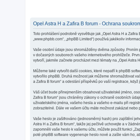
Opel Astra H a Zafira B forum - Ochrana soukro
Toto prohlášení podrobně vysvětluje jak „Opel Astra H a Zafira B
„www.phpbb.com“, „phpBB Limited“) používá jakékoliv inform
Vaše osobní údaje jsou shromážděny dvěma způsoby. Prvním při 
v dočasných souborech vašeho internetového prohlížeče. První 
vytvoří, jakmile začnete procházet mezi tématy na „Opel Astra H
Můžeme také vytvořit další cookies, které nepatří k phpBB soft
vytvořilo phpBB. Druhá možnost jak můžeme shromažďovat vaše 
a Zafira B forum“ a odeslání příspěvků po vaší registrace, když j
Váš účet bude přinejmenším obsahovat uživatelské jméno, osobn
Zafira B forum“ jsou chráněny zákony o ochraně osobních údajů 
uživatelského jména, vašeho hesla a vašeho e-mailu při regist
zobrazitelné. Dále ve vašem účtu máte možnost zakázat nebo p
Vaše heslo je zašifrováno (jednosměrný hash) pro zajištění jeh
Astra H a Zafira B forum“, takže jej pečlivě uchovejte a v žádn
zapomněli vaše heslo k vašemu účtu, můžete použít funkci „Z
poté phpBB software vygeneruje heslo nové a zašle vám ho, aby