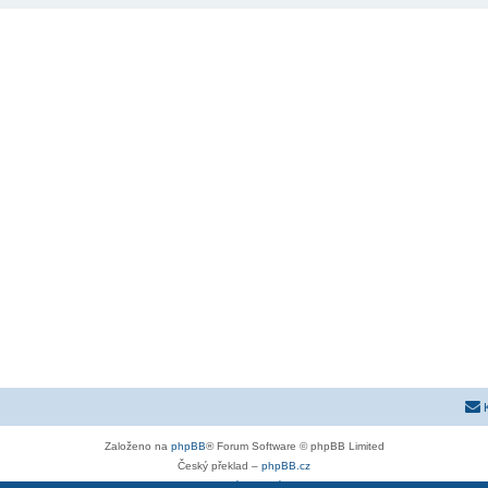
Založeno na
phpBB
® Forum Software © phpBB Limited
Český překlad –
phpBB.cz
Soukromí
|
Podmínky