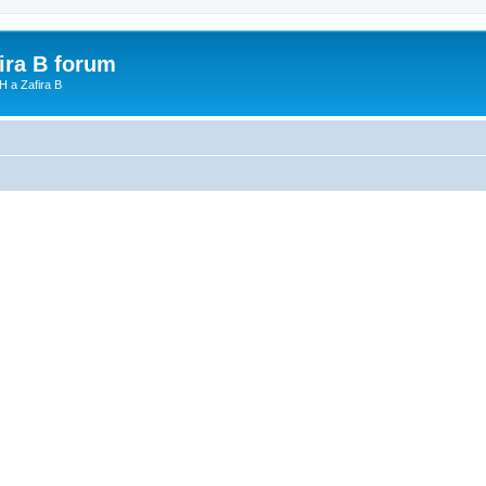
fira B forum
H a Zafira B