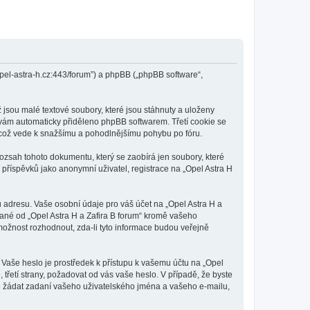
.opel-astra-h.cz:443/forum”) a phpBB („phpBB software“,
 jsou malé textové soubory, které jsou stáhnuty a uloženy
e vám automaticky přiděleno phpBB softwarem. Třetí cookie se
li, což vede k snažšímu a pohodlnějšímu pohybu po fóru.
rozsah tohoto dokumentu, který se zaobírá jen soubory, které
říspěvků jako anonymní uživatel, registrace na „Opel Astra H
 adresu. Vaše osobní údaje pro váš účet na „Opel Astra H a
vané od „Opel Astra H a Zafira B forum“ kromě vašeho
ožnost rozhodnout, zda-li tyto informace budou veřejně
 Vaše heslo je prostředek k přístupu k vašemu účtu na „Opel
 třetí strany, požadovat od vás vaše heslo. V případě, že byste
 žádat zadaní vašeho uživatelského jména a vašeho e-mailu,