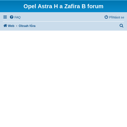
Opel Astra H a Zafira B forum
FAQ
Přihlásit se
H
Web
Obsah fóra
l
e
d
a
t