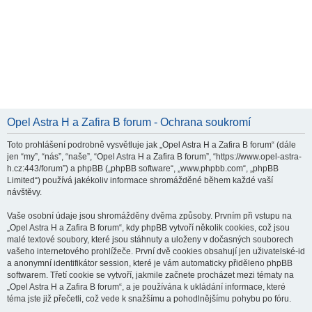
Opel Astra H a Zafira B forum - Ochrana soukromí
Toto prohlášení podrobně vysvětluje jak „Opel Astra H a Zafira B forum“ (dále
jen “my”, “nás”, “naše”, “Opel Astra H a Zafira B forum”, “https://www.opel-astra-
h.cz:443/forum”) a phpBB („phpBB software“, „www.phpbb.com“, „phpBB
Limited“) používá jakékoliv informace shromážděné během každé vaší
návštěvy.
Vaše osobní údaje jsou shromážděny dvěma způsoby. Prvním při vstupu na
„Opel Astra H a Zafira B forum“, kdy phpBB vytvoří několik cookies, což jsou
malé textové soubory, které jsou stáhnuty a uloženy v dočasných souborech
vašeho internetového prohlížeče. První dvě cookies obsahují jen uživatelské-id
a anonymní identifikátor session, které je vám automaticky přiděleno phpBB
softwarem. Třetí cookie se vytvoří, jakmile začnete procházet mezi tématy na
„Opel Astra H a Zafira B forum“, a je používána k ukládání informace, které
téma jste již přečetli, což vede k snažšímu a pohodlnějšímu pohybu po fóru.