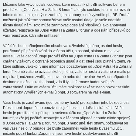
Můžeme také vytvořit další cookies, které nepatří k phpBB software během
procházení „Opel Astra H a Zafira B forum“, ale tyto cookies jsou mimo rozsah
tohoto dokumentu, který se zaobírá jen soubory, které vytvořilo phpBB. Druhá
možnost jak můžeme shromažďovat vaše osobní údaje, je vaše odeslání
těchto údajů nám. Toto může zahrnovat: odeslání příspěvků jako anonymní
uživatel, registrace na „Opel Astra H a Zafira B forum“ a odeslání příspěvků po
vaší registrace, když jste přihlášeni.
Váš účet bude přinejmenším obsahovat uživatelské jméno, osobní heslo,
používané při přihlašování do vašeho účtu, a osobní, platnou e-mailovou
adresu. Vaše osobní údaje pro váš účet na „Opel Astra H a Zafira B forum“ jsou
chráněny zákony o ochraně osobních údajů a dat, které jsou platné v zemi, ve
které sídlíme. Jakékoliv jiné informace požadované od „Opel Astra H a Zafira B
forum“ kromě vašeho uživatelského jména, vašeho hesla a vašeho e-mailu při
registraci, můžeme zvolit jako povinné nebo dobrovolné. Ve všech případech
dostanete možnost rozhodnout, zda-li tyto informace budou veřejně
zobrazitelné. Dále ve vašem účtu máte možnost zakázat nebo povolit zasílání
automaticky vytvářených e-mailů phpBB softwarem na váš e-mail.
Vaše heslo je zašifrováno (jednosměrný hash) pro zajištění jeho bezpečnosti.
Přesto není doporučeno používat stejné heslo na dalších stránkách. Vaše
heslo je prostředek k přístupu k vašemu účtu na „Opel Astra H a Zafira B
forum“, takže jej pečlivě uchovejte a v žádném případě nebude nikdo spojený
s „Opel Astra H a Zafira B forum“, phpBB nebo jiné, třetí strany, požadovat od
vás vaše heslo. V případě, že byste zapomněli vaše heslo k vašemu účtu,
můžete použít funkci „Zapomněl jsem své heslo“ poskytovanou phpBB