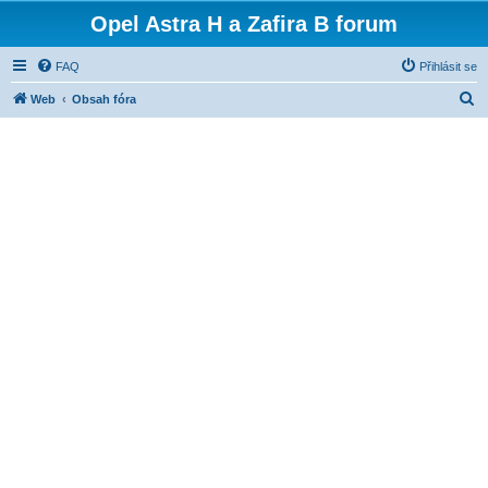
Opel Astra H a Zafira B forum
FAQ
Přihlásit se
H
Web
Obsah fóra
l
e
d
a
t