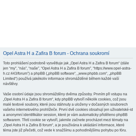
Opel Astra H a Zafira B forum - Ochrana soukromí
Toto prohlášení podrobně vysvětluje jak „Opel Astra H a Zafira B forum“ (dále
jen “my”, “nás”, “naše”, “Opel Astra H a Zafira B forum”, “https://www.opel-astra-
h.cz:443/forum”) a phpBB („phpBB software“, „www.phpbb.com“, „phpBB
Limited“) používá jakékoliv informace shromážděné během každé vaší
návštěvy.
Vaše osobní údaje jsou shromážděny dvěma způsoby. Prvním při vstupu na
„Opel Astra H a Zafira B forum“, kdy phpBB vytvoří několik cookies, což jsou
malé textové soubory, které jsou stáhnuty a uloženy v dočasných souborech
vašeho internetového prohlížeče. První dvě cookies obsahují jen uživatelské-id
a anonymní identifikátor session, které je vám automaticky přiděleno phpBB
softwarem. Třetí cookie se vytvoří, jakmile začnete procházet mezi tématy na
„Opel Astra H a Zafira B forum“, a je používána k ukládání informace, které
téma jste již přečetli, což vede k snažšímu a pohodlnějšímu pohybu po fóru.