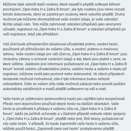
Můžeme také vytvořit další cookies, které nepatří k phpBB software během
procházení „Opel Astra H a Zafira B forum“, ale tyto cookies jsou mimo rozsah
tohoto dokumentu, který se zaobírá jen soubory, které vytvořilo phpBB. Druhá
možnost jak můžeme shromažďovat vaše osobní údaje, je vaše odeslání
těchto údajů nám. Toto může zahrnovat: odeslání příspěvků jako anonymní
uživatel, registrace na „Opel Astra H a Zafira B forum“ a odeslání příspěvků po
vaší registrace, když jste přihlášeni.
Váš účet bude přinejmenším obsahovat uživatelské jméno, osobní heslo,
používané při přihlašování do vašeho účtu, a osobní, platnou e-mailovou
adresu. Vaše osobní údaje pro váš účet na „Opel Astra H a Zafira B forum“ jsou
chráněny zákony o ochraně osobních údajů a dat, které jsou platné v zemi, ve
které sídlíme. Jakékoliv jiné informace požadované od „Opel Astra H a Zafira B
forum“ kromě vašeho uživatelského jména, vašeho hesla a vašeho e-mailu při
registraci, můžeme zvolit jako povinné nebo dobrovolné. Ve všech případech
dostanete možnost rozhodnout, zda-li tyto informace budou veřejně
zobrazitelné. Dále ve vašem účtu máte možnost zakázat nebo povolit zasílání
automaticky vytvářených e-mailů phpBB softwarem na váš e-mail.
Vaše heslo je zašifrováno (jednosměrný hash) pro zajištění jeho bezpečnosti.
Přesto není doporučeno používat stejné heslo na dalších stránkách. Vaše
heslo je prostředek k přístupu k vašemu účtu na „Opel Astra H a Zafira B
forum“, takže jej pečlivě uchovejte a v žádném případě nebude nikdo spojený
s „Opel Astra H a Zafira B forum“, phpBB nebo jiné, třetí strany, požadovat od
vás vaše heslo. V případě, že byste zapomněli vaše heslo k vašemu účtu,
můžete použít funkci „Zapomněl jsem své heslo“ poskytovanou phpBB