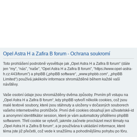
Opel Astra H a Zafira B forum - Ochrana soukromí
Toto prohlášení podrobně vysvětluje jak „Opel Astra H a Zafira B forum“ (dále
jen “my”, “nás”, “naše”, “Opel Astra H a Zafira B forum”, “https://www.opel-astra-
h.cz:443/forum”) a phpBB („phpBB software“, „www.phpbb.com“, „phpBB
Limited“) používá jakékoliv informace shromážděné během každé vaší
návštěvy.
Vaše osobní údaje jsou shromážděny dvěma způsoby. Prvním při vstupu na
„Opel Astra H a Zafira B forum“, kdy phpBB vytvoří několik cookies, což jsou
malé textové soubory, které jsou stáhnuty a uloženy v dočasných souborech
vašeho internetového prohlížeče. První dvě cookies obsahují jen uživatelské-id
a anonymní identifikátor session, které je vám automaticky přiděleno phpBB
softwarem. Třetí cookie se vytvoří, jakmile začnete procházet mezi tématy na
„Opel Astra H a Zafira B forum“, a je používána k ukládání informace, které
téma jste již přečetli, což vede k snažšímu a pohodlnějšímu pohybu po fóru.