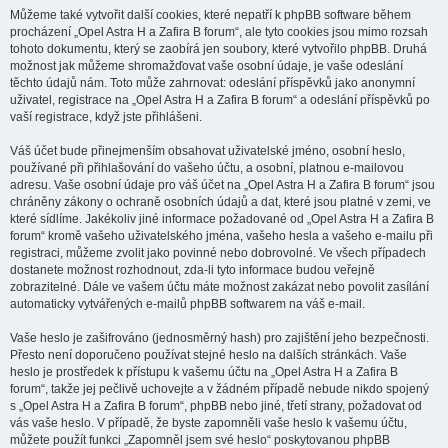
Můžeme také vytvořit další cookies, které nepatří k phpBB software během
procházení „Opel Astra H a Zafira B forum“, ale tyto cookies jsou mimo rozsah
tohoto dokumentu, který se zaobírá jen soubory, které vytvořilo phpBB. Druhá
možnost jak můžeme shromažďovat vaše osobní údaje, je vaše odeslání
těchto údajů nám. Toto může zahrnovat: odeslání příspěvků jako anonymní
uživatel, registrace na „Opel Astra H a Zafira B forum“ a odeslání příspěvků po
vaší registrace, když jste přihlášeni.
Váš účet bude přinejmenším obsahovat uživatelské jméno, osobní heslo,
používané při přihlašování do vašeho účtu, a osobní, platnou e-mailovou
adresu. Vaše osobní údaje pro váš účet na „Opel Astra H a Zafira B forum“ jsou
chráněny zákony o ochraně osobních údajů a dat, které jsou platné v zemi, ve
které sídlíme. Jakékoliv jiné informace požadované od „Opel Astra H a Zafira B
forum“ kromě vašeho uživatelského jména, vašeho hesla a vašeho e-mailu při
registraci, můžeme zvolit jako povinné nebo dobrovolné. Ve všech případech
dostanete možnost rozhodnout, zda-li tyto informace budou veřejně
zobrazitelné. Dále ve vašem účtu máte možnost zakázat nebo povolit zasílání
automaticky vytvářených e-mailů phpBB softwarem na váš e-mail.
Vaše heslo je zašifrováno (jednosměrný hash) pro zajištění jeho bezpečnosti.
Přesto není doporučeno používat stejné heslo na dalších stránkách. Vaše
heslo je prostředek k přístupu k vašemu účtu na „Opel Astra H a Zafira B
forum“, takže jej pečlivě uchovejte a v žádném případě nebude nikdo spojený
s „Opel Astra H a Zafira B forum“, phpBB nebo jiné, třetí strany, požadovat od
vás vaše heslo. V případě, že byste zapomněli vaše heslo k vašemu účtu,
můžete použít funkci „Zapomněl jsem své heslo“ poskytovanou phpBB