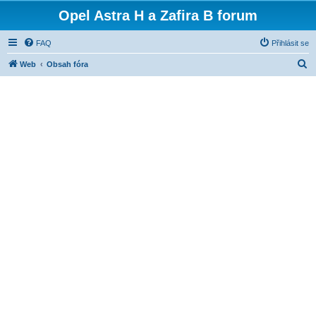
Opel Astra H a Zafira B forum
FAQ
Přihlásit se
H
Web
Obsah fóra
l
e
d
a
t