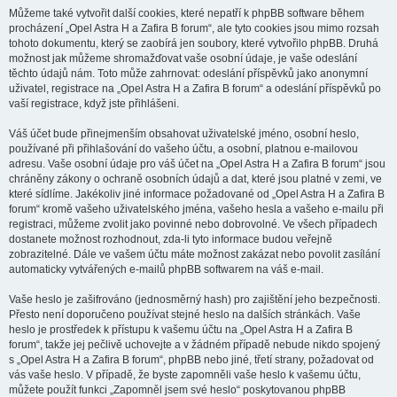
Můžeme také vytvořit další cookies, které nepatří k phpBB software během
procházení „Opel Astra H a Zafira B forum“, ale tyto cookies jsou mimo rozsah
tohoto dokumentu, který se zaobírá jen soubory, které vytvořilo phpBB. Druhá
možnost jak můžeme shromažďovat vaše osobní údaje, je vaše odeslání
těchto údajů nám. Toto může zahrnovat: odeslání příspěvků jako anonymní
uživatel, registrace na „Opel Astra H a Zafira B forum“ a odeslání příspěvků po
vaší registrace, když jste přihlášeni.
Váš účet bude přinejmenším obsahovat uživatelské jméno, osobní heslo,
používané při přihlašování do vašeho účtu, a osobní, platnou e-mailovou
adresu. Vaše osobní údaje pro váš účet na „Opel Astra H a Zafira B forum“ jsou
chráněny zákony o ochraně osobních údajů a dat, které jsou platné v zemi, ve
které sídlíme. Jakékoliv jiné informace požadované od „Opel Astra H a Zafira B
forum“ kromě vašeho uživatelského jména, vašeho hesla a vašeho e-mailu při
registraci, můžeme zvolit jako povinné nebo dobrovolné. Ve všech případech
dostanete možnost rozhodnout, zda-li tyto informace budou veřejně
zobrazitelné. Dále ve vašem účtu máte možnost zakázat nebo povolit zasílání
automaticky vytvářených e-mailů phpBB softwarem na váš e-mail.
Vaše heslo je zašifrováno (jednosměrný hash) pro zajištění jeho bezpečnosti.
Přesto není doporučeno používat stejné heslo na dalších stránkách. Vaše
heslo je prostředek k přístupu k vašemu účtu na „Opel Astra H a Zafira B
forum“, takže jej pečlivě uchovejte a v žádném případě nebude nikdo spojený
s „Opel Astra H a Zafira B forum“, phpBB nebo jiné, třetí strany, požadovat od
vás vaše heslo. V případě, že byste zapomněli vaše heslo k vašemu účtu,
můžete použít funkci „Zapomněl jsem své heslo“ poskytovanou phpBB