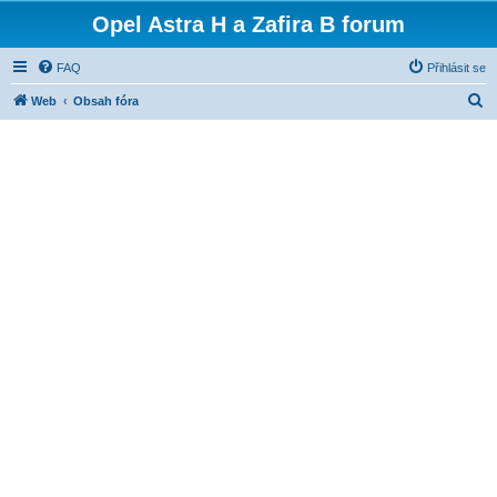
Opel Astra H a Zafira B forum
FAQ
Přihlásit se
H
Web
Obsah fóra
l
e
d
a
t