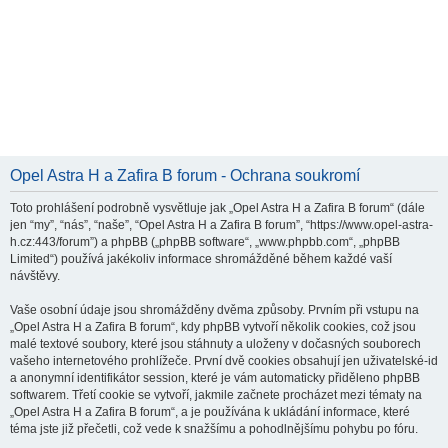
Opel Astra H a Zafira B forum - Ochrana soukromí
Toto prohlášení podrobně vysvětluje jak „Opel Astra H a Zafira B forum“ (dále
jen “my”, “nás”, “naše”, “Opel Astra H a Zafira B forum”, “https://www.opel-astra-
h.cz:443/forum”) a phpBB („phpBB software“, „www.phpbb.com“, „phpBB
Limited“) používá jakékoliv informace shromážděné během každé vaší
návštěvy.
Vaše osobní údaje jsou shromážděny dvěma způsoby. Prvním při vstupu na
„Opel Astra H a Zafira B forum“, kdy phpBB vytvoří několik cookies, což jsou
malé textové soubory, které jsou stáhnuty a uloženy v dočasných souborech
vašeho internetového prohlížeče. První dvě cookies obsahují jen uživatelské-id
a anonymní identifikátor session, které je vám automaticky přiděleno phpBB
softwarem. Třetí cookie se vytvoří, jakmile začnete procházet mezi tématy na
„Opel Astra H a Zafira B forum“, a je používána k ukládání informace, které
téma jste již přečetli, což vede k snažšímu a pohodlnějšímu pohybu po fóru.