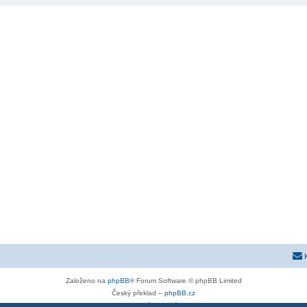
Založeno na
phpBB
® Forum Software © phpBB Limited
Český překlad –
phpBB.cz
Soukromí
|
Podmínky