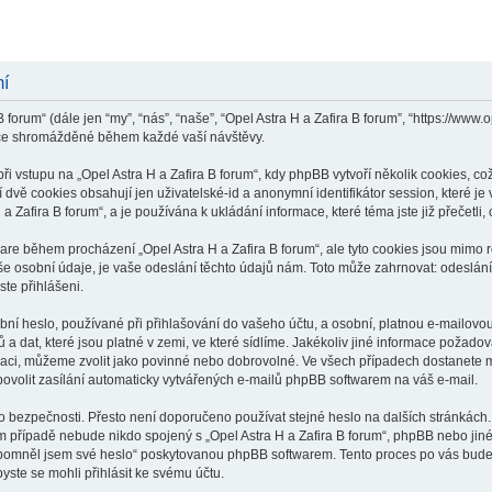
mí
 forum“ (dále jen “my”, “nás”, “naše”, “Opel Astra H a Zafira B forum”, “https://www
ace shromážděné během každé vaší návštěvy.
vstupu na „Opel Astra H a Zafira B forum“, kdy phpBB vytvoří několik cookies, což
dvě cookies obsahují jen uživatelské-id a anonymní identifikátor session, které j
 a Zafira B forum“, a je používána k ukládání informace, které téma jste již přečet
ware během procházení „Opel Astra H a Zafira B forum“, ale tyto cookies jsou mimo 
osobní údaje, je vaše odeslání těchto údajů nám. Toto může zahrnovat: odeslání p
ste přihlášeni.
í heslo, používané při přihlašování do vašeho účtu, a osobní, platnou e-mailovou
a dat, které jsou platné v zemi, ve které sídlíme. Jakékoliv jiné informace požado
raci, můžeme zvolit jako povinné nebo dobrovolné. Ve všech případech dostanete m
ovolit zasílání automaticky vytvářených e-mailů phpBB softwarem na váš e-mail.
o bezpečnosti. Přesto není doporučeno používat stejné heslo na dalších stránkách.
ém případě nebude nikdo spojený s „Opel Astra H a Zafira B forum“, phpBB nebo jiné,
apomněl jsem své heslo“ poskytovanou phpBB softwarem. Tento proces po vás bude
ste se mohli přihlásit ke svému účtu.