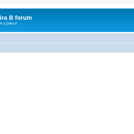
fira B forum
H a Zafira B