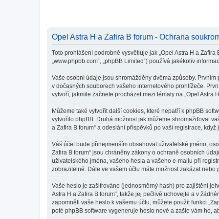
Opel Astra H a Zafira B forum - Ochrana soukro
Toto prohlášení podrobně vysvětluje jak „Opel Astra H a Zafira B
„www.phpbb.com“, „phpBB Limited“) používá jakékoliv inform
Vaše osobní údaje jsou shromážděny dvěma způsoby. Prvním při 
v dočasných souborech vašeho internetového prohlížeče. První 
vytvoří, jakmile začnete procházet mezi tématy na „Opel Astra H
Můžeme také vytvořit další cookies, které nepatří k phpBB soft
vytvořilo phpBB. Druhá možnost jak můžeme shromažďovat vaše 
a Zafira B forum“ a odeslání příspěvků po vaší registrace, když j
Váš účet bude přinejmenším obsahovat uživatelské jméno, osobn
Zafira B forum“ jsou chráněny zákony o ochraně osobních údajů 
uživatelského jména, vašeho hesla a vašeho e-mailu při regist
zobrazitelné. Dále ve vašem účtu máte možnost zakázat nebo p
Vaše heslo je zašifrováno (jednosměrný hash) pro zajištění jeh
Astra H a Zafira B forum“, takže jej pečlivě uchovejte a v žádn
zapomněli vaše heslo k vašemu účtu, můžete použít funkci „Z
poté phpBB software vygeneruje heslo nové a zašle vám ho, aby