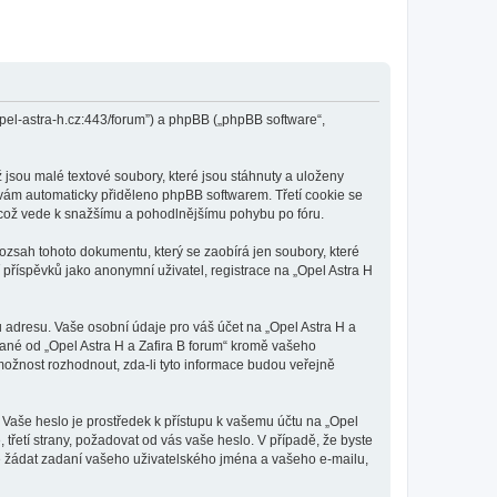
.opel-astra-h.cz:443/forum”) a phpBB („phpBB software“,
 jsou malé textové soubory, které jsou stáhnuty a uloženy
e vám automaticky přiděleno phpBB softwarem. Třetí cookie se
li, což vede k snažšímu a pohodlnějšímu pohybu po fóru.
rozsah tohoto dokumentu, který se zaobírá jen soubory, které
říspěvků jako anonymní uživatel, registrace na „Opel Astra H
 adresu. Vaše osobní údaje pro váš účet na „Opel Astra H a
vané od „Opel Astra H a Zafira B forum“ kromě vašeho
ožnost rozhodnout, zda-li tyto informace budou veřejně
 Vaše heslo je prostředek k přístupu k vašemu účtu na „Opel
 třetí strany, požadovat od vás vaše heslo. V případě, že byste
 žádat zadaní vašeho uživatelského jména a vašeho e-mailu,