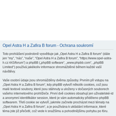
Opel Astra H a Zafira B forum - Ochrana soukromí
Toto prohlášení podrobně vysvětluje jak „Opel Astra H a Zafira B forum“ (dále
jen “my”, “nás”, “naše”, “Opel Astra H a Zafira B forum”, “https://www.opel-astra-
h.cz:443/forum”) a phpBB („phpBB software“, „www.phpbb.com“, „phpBB
Limited“) používá jakékoliv informace shromážděné během každé vaší
návštěvy.
Vaše osobní údaje jsou shromážděny dvěma způsoby. Prvním při vstupu na
„Opel Astra H a Zafira B forum“, kdy phpBB vytvoří několik cookies, což jsou
malé textové soubory, které jsou stáhnuty a uloženy v dočasných souborech
vašeho internetového prohlížeče. První dvě cookies obsahují jen uživatelské-id
a anonymní identifikátor session, které je vám automaticky přiděleno phpBB
softwarem. Třetí cookie se vytvoří, jakmile začnete procházet mezi tématy na
„Opel Astra H a Zafira B forum“, a je používána k ukládání informace, které
téma jste již přečetli, což vede k snažšímu a pohodlnějšímu pohybu po fóru.