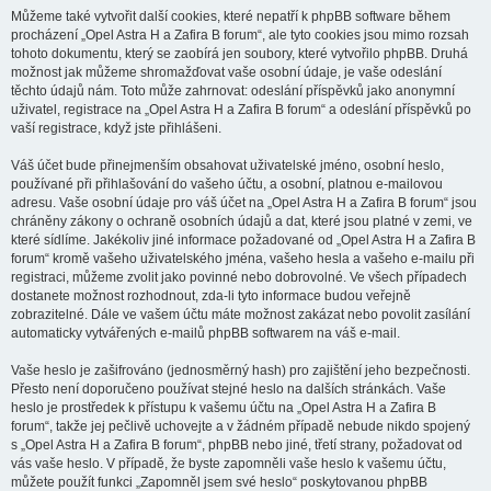
Můžeme také vytvořit další cookies, které nepatří k phpBB software během
procházení „Opel Astra H a Zafira B forum“, ale tyto cookies jsou mimo rozsah
tohoto dokumentu, který se zaobírá jen soubory, které vytvořilo phpBB. Druhá
možnost jak můžeme shromažďovat vaše osobní údaje, je vaše odeslání
těchto údajů nám. Toto může zahrnovat: odeslání příspěvků jako anonymní
uživatel, registrace na „Opel Astra H a Zafira B forum“ a odeslání příspěvků po
vaší registrace, když jste přihlášeni.
Váš účet bude přinejmenším obsahovat uživatelské jméno, osobní heslo,
používané při přihlašování do vašeho účtu, a osobní, platnou e-mailovou
adresu. Vaše osobní údaje pro váš účet na „Opel Astra H a Zafira B forum“ jsou
chráněny zákony o ochraně osobních údajů a dat, které jsou platné v zemi, ve
které sídlíme. Jakékoliv jiné informace požadované od „Opel Astra H a Zafira B
forum“ kromě vašeho uživatelského jména, vašeho hesla a vašeho e-mailu při
registraci, můžeme zvolit jako povinné nebo dobrovolné. Ve všech případech
dostanete možnost rozhodnout, zda-li tyto informace budou veřejně
zobrazitelné. Dále ve vašem účtu máte možnost zakázat nebo povolit zasílání
automaticky vytvářených e-mailů phpBB softwarem na váš e-mail.
Vaše heslo je zašifrováno (jednosměrný hash) pro zajištění jeho bezpečnosti.
Přesto není doporučeno používat stejné heslo na dalších stránkách. Vaše
heslo je prostředek k přístupu k vašemu účtu na „Opel Astra H a Zafira B
forum“, takže jej pečlivě uchovejte a v žádném případě nebude nikdo spojený
s „Opel Astra H a Zafira B forum“, phpBB nebo jiné, třetí strany, požadovat od
vás vaše heslo. V případě, že byste zapomněli vaše heslo k vašemu účtu,
můžete použít funkci „Zapomněl jsem své heslo“ poskytovanou phpBB