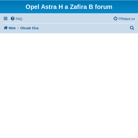
Opel Astra H a Zafira B forum
FAQ
Přihlásit se
H
Web
Obsah fóra
l
e
d
a
t