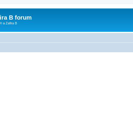
fira B forum
H a Zafira B