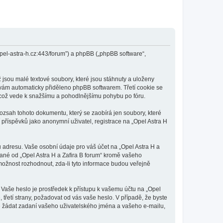
.opel-astra-h.cz:443/forum”) a phpBB („phpBB software“,
 jsou malé textové soubory, které jsou stáhnuty a uloženy
e vám automaticky přiděleno phpBB softwarem. Třetí cookie se
li, což vede k snažšímu a pohodlnějšímu pohybu po fóru.
rozsah tohoto dokumentu, který se zaobírá jen soubory, které
říspěvků jako anonymní uživatel, registrace na „Opel Astra H
 adresu. Vaše osobní údaje pro váš účet na „Opel Astra H a
vané od „Opel Astra H a Zafira B forum“ kromě vašeho
ožnost rozhodnout, zda-li tyto informace budou veřejně
 Vaše heslo je prostředek k přístupu k vašemu účtu na „Opel
 třetí strany, požadovat od vás vaše heslo. V případě, že byste
 žádat zadaní vašeho uživatelského jména a vašeho e-mailu,