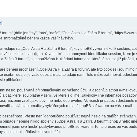
mí
 forum“ (dále jen “my”, “nás”, “naše”, “Opel Astra H a Zafira B forum”, “https://www
ace shromážděné během každé vaší návštěvy.
vstupu na „Opel Astra H a Zafira B forum“, kdy phpBB vytvoří několik cookies, což
dvě cookies obsahují jen uživatelské-id a anonymní identifikátor session, které j
 a Zafira B forum“, a je používána k ukládání informace, které téma jste již přečet
ware během procházení „Opel Astra H a Zafira B forum“, ale tyto cookies jsou mimo 
osobní údaje, je vaše odeslání těchto údajů nám. Toto může zahrnovat: odeslání p
ste přihlášeni.
í heslo, používané při přihlašování do vašeho účtu, a osobní, platnou e-mailovou
a dat, které jsou platné v zemi, ve které sídlíme. Jakékoliv jiné informace požado
raci, můžeme zvolit jako povinné nebo dobrovolné. Ve všech případech dostanete m
ovolit zasílání automaticky vytvářených e-mailů phpBB softwarem na váš e-mail.
o bezpečnosti. Přesto není doporučeno používat stejné heslo na dalších stránkách.
ém případě nebude nikdo spojený s „Opel Astra H a Zafira B forum“, phpBB nebo jiné,
apomněl jsem své heslo“ poskytovanou phpBB softwarem. Tento proces po vás bude
ste se mohli přihlásit ke svému účtu.