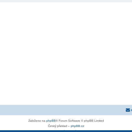
Založeno na
phpBB
® Forum Software © phpBB Limited
Český překlad –
phpBB.cz
Soukromí
|
Podmínky