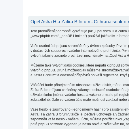
Opel Astra H a Zafira B forum - Ochrana soukro
Toto prohlášení podrobně vysvětluje jak „Opel Astra H a Zafira B
„www.phpbb.com“, „phpBB Limited“) používá jakékoliv inform
Vaše osobní údaje jsou shromážděny dvěma způsoby. Prvním při 
v dočasných souborech vašeho internetového prohlížeče. První 
vytvoří, jakmile začnete procházet mezi tématy na „Opel Astra H
Můžeme také vytvořit další cookies, které nepatří k phpBB soft
vytvořilo phpBB. Druhá možnost jak můžeme shromažďovat vaše 
a Zafira B forum“ a odeslání příspěvků po vaší registrace, když j
Váš účet bude přinejmenším obsahovat uživatelské jméno, osobn
Zafira B forum“ jsou chráněny zákony o ochraně osobních údajů 
uživatelského jména, vašeho hesla a vašeho e-mailu při regist
zobrazitelné. Dále ve vašem účtu máte možnost zakázat nebo p
Vaše heslo je zašifrováno (jednosměrný hash) pro zajištění jeh
Astra H a Zafira B forum“, takže jej pečlivě uchovejte a v žádn
zapomněli vaše heslo k vašemu účtu, můžete použít funkci „Z
poté phpBB software vygeneruje heslo nové a zašle vám ho, aby