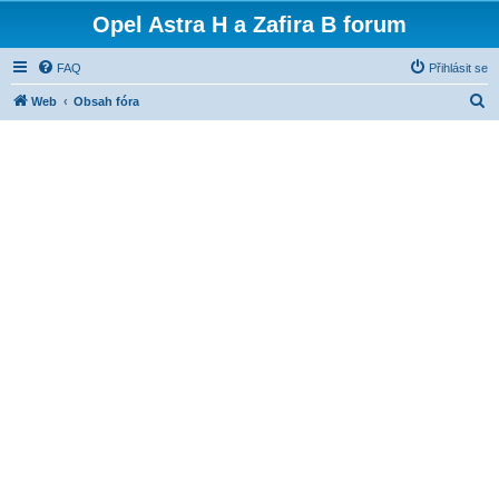
Opel Astra H a Zafira B forum
FAQ
Přihlásit se
H
Web
Obsah fóra
l
e
d
a
t