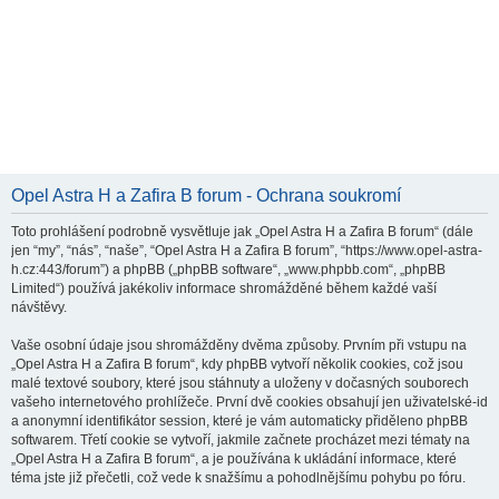
Opel Astra H a Zafira B forum - Ochrana soukromí
Toto prohlášení podrobně vysvětluje jak „Opel Astra H a Zafira B forum“ (dále
jen “my”, “nás”, “naše”, “Opel Astra H a Zafira B forum”, “https://www.opel-astra-
h.cz:443/forum”) a phpBB („phpBB software“, „www.phpbb.com“, „phpBB
Limited“) používá jakékoliv informace shromážděné během každé vaší
návštěvy.
Vaše osobní údaje jsou shromážděny dvěma způsoby. Prvním při vstupu na
„Opel Astra H a Zafira B forum“, kdy phpBB vytvoří několik cookies, což jsou
malé textové soubory, které jsou stáhnuty a uloženy v dočasných souborech
vašeho internetového prohlížeče. První dvě cookies obsahují jen uživatelské-id
a anonymní identifikátor session, které je vám automaticky přiděleno phpBB
softwarem. Třetí cookie se vytvoří, jakmile začnete procházet mezi tématy na
„Opel Astra H a Zafira B forum“, a je používána k ukládání informace, které
téma jste již přečetli, což vede k snažšímu a pohodlnějšímu pohybu po fóru.