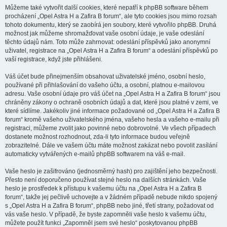
Můžeme také vytvořit další cookies, které nepatří k phpBB software během
procházení „Opel Astra H a Zafira B forum“, ale tyto cookies jsou mimo rozsah
tohoto dokumentu, který se zaobírá jen soubory, které vytvořilo phpBB. Druhá
možnost jak můžeme shromažďovat vaše osobní údaje, je vaše odeslání
těchto údajů nám. Toto může zahrnovat: odeslání příspěvků jako anonymní
uživatel, registrace na „Opel Astra H a Zafira B forum“ a odeslání příspěvků po
vaší registrace, když jste přihlášeni.
Váš účet bude přinejmenším obsahovat uživatelské jméno, osobní heslo,
používané při přihlašování do vašeho účtu, a osobní, platnou e-mailovou
adresu. Vaše osobní údaje pro váš účet na „Opel Astra H a Zafira B forum“ jsou
chráněny zákony o ochraně osobních údajů a dat, které jsou platné v zemi, ve
které sídlíme. Jakékoliv jiné informace požadované od „Opel Astra H a Zafira B
forum“ kromě vašeho uživatelského jména, vašeho hesla a vašeho e-mailu při
registraci, můžeme zvolit jako povinné nebo dobrovolné. Ve všech případech
dostanete možnost rozhodnout, zda-li tyto informace budou veřejně
zobrazitelné. Dále ve vašem účtu máte možnost zakázat nebo povolit zasílání
automaticky vytvářených e-mailů phpBB softwarem na váš e-mail.
Vaše heslo je zašifrováno (jednosměrný hash) pro zajištění jeho bezpečnosti.
Přesto není doporučeno používat stejné heslo na dalších stránkách. Vaše
heslo je prostředek k přístupu k vašemu účtu na „Opel Astra H a Zafira B
forum“, takže jej pečlivě uchovejte a v žádném případě nebude nikdo spojený
s „Opel Astra H a Zafira B forum“, phpBB nebo jiné, třetí strany, požadovat od
vás vaše heslo. V případě, že byste zapomněli vaše heslo k vašemu účtu,
můžete použít funkci „Zapomněl jsem své heslo“ poskytovanou phpBB