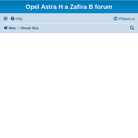
Opel Astra H a Zafira B forum
FAQ
Přihlásit se
H
Web
Obsah fóra
l
e
d
a
t