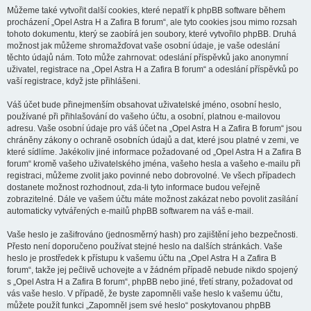
Můžeme také vytvořit další cookies, které nepatří k phpBB software během
procházení „Opel Astra H a Zafira B forum“, ale tyto cookies jsou mimo rozsah
tohoto dokumentu, který se zaobírá jen soubory, které vytvořilo phpBB. Druhá
možnost jak můžeme shromažďovat vaše osobní údaje, je vaše odeslání
těchto údajů nám. Toto může zahrnovat: odeslání příspěvků jako anonymní
uživatel, registrace na „Opel Astra H a Zafira B forum“ a odeslání příspěvků po
vaší registrace, když jste přihlášeni.
Váš účet bude přinejmenším obsahovat uživatelské jméno, osobní heslo,
používané při přihlašování do vašeho účtu, a osobní, platnou e-mailovou
adresu. Vaše osobní údaje pro váš účet na „Opel Astra H a Zafira B forum“ jsou
chráněny zákony o ochraně osobních údajů a dat, které jsou platné v zemi, ve
které sídlíme. Jakékoliv jiné informace požadované od „Opel Astra H a Zafira B
forum“ kromě vašeho uživatelského jména, vašeho hesla a vašeho e-mailu při
registraci, můžeme zvolit jako povinné nebo dobrovolné. Ve všech případech
dostanete možnost rozhodnout, zda-li tyto informace budou veřejně
zobrazitelné. Dále ve vašem účtu máte možnost zakázat nebo povolit zasílání
automaticky vytvářených e-mailů phpBB softwarem na váš e-mail.
Vaše heslo je zašifrováno (jednosměrný hash) pro zajištění jeho bezpečnosti.
Přesto není doporučeno používat stejné heslo na dalších stránkách. Vaše
heslo je prostředek k přístupu k vašemu účtu na „Opel Astra H a Zafira B
forum“, takže jej pečlivě uchovejte a v žádném případě nebude nikdo spojený
s „Opel Astra H a Zafira B forum“, phpBB nebo jiné, třetí strany, požadovat od
vás vaše heslo. V případě, že byste zapomněli vaše heslo k vašemu účtu,
můžete použít funkci „Zapomněl jsem své heslo“ poskytovanou phpBB