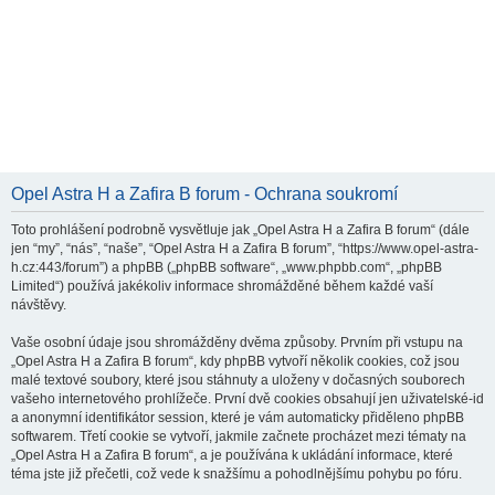
Opel Astra H a Zafira B forum - Ochrana soukromí
Toto prohlášení podrobně vysvětluje jak „Opel Astra H a Zafira B forum“ (dále
jen “my”, “nás”, “naše”, “Opel Astra H a Zafira B forum”, “https://www.opel-astra-
h.cz:443/forum”) a phpBB („phpBB software“, „www.phpbb.com“, „phpBB
Limited“) používá jakékoliv informace shromážděné během každé vaší
návštěvy.
Vaše osobní údaje jsou shromážděny dvěma způsoby. Prvním při vstupu na
„Opel Astra H a Zafira B forum“, kdy phpBB vytvoří několik cookies, což jsou
malé textové soubory, které jsou stáhnuty a uloženy v dočasných souborech
vašeho internetového prohlížeče. První dvě cookies obsahují jen uživatelské-id
a anonymní identifikátor session, které je vám automaticky přiděleno phpBB
softwarem. Třetí cookie se vytvoří, jakmile začnete procházet mezi tématy na
„Opel Astra H a Zafira B forum“, a je používána k ukládání informace, které
téma jste již přečetli, což vede k snažšímu a pohodlnějšímu pohybu po fóru.