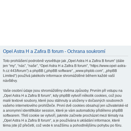
Opel Astra H a Zafira B forum - Ochrana soukromí
Toto prohlášení podrobně vysvětluje jak „Opel Astra H a Zafira B forum“ (dále
jen “my”, “nás”, “naše”, “Opel Astra H a Zafira B forum”, “https://www.opel-astra-
h.cz:443/forum”) a phpBB („phpBB software“, „www.phpbb.com“, „phpBB
Limited“) používá jakékoliv informace shromážděné během každé vaší
návštěvy.
Vaše osobní údaje jsou shromážděny dvěma způsoby. Prvním při vstupu na
„Opel Astra H a Zafira B forum“, kdy phpBB vytvoří několik cookies, což jsou
malé textové soubory, které jsou stáhnuty a uloženy v dočasných souborech
vašeho internetového prohlížeče. První dvě cookies obsahují jen uživatelské-id
a anonymní identifikátor session, které je vám automaticky přiděleno phpBB
softwarem. Třetí cookie se vytvoří, jakmile začnete procházet mezi tématy na
„Opel Astra H a Zafira B forum“, a je používána k ukládání informace, které
téma jste již přečetli, což vede k snažšímu a pohodlnějšímu pohybu po fóru.