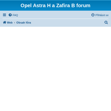
Opel Astra H a Zafira B forum
FAQ
Přihlásit se
H
Web
Obsah fóra
l
e
d
a
t