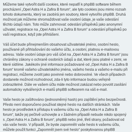
Můžeme také vytvořit další cookies, které nepatří k phpBB software během
procházení „Opel Astra H a Zafira B forum“, ale tyto cookies jsou mimo rozsah
tohoto dokumentu, který se zaobírá jen soubory, které vytvořilo phpBB. Druhá
možnost jak můžeme shromažďovat vaše osobní údaje, je vaše odeslání
těchto údajů nám. Toto může zahrnovat: odeslání příspěvků jako anonymní
uživatel, registrace na „Opel Astra H a Zafira B forum“ a odeslání příspěvků po
vaší registrace, když jste přihlášeni.
Váš účet bude přinejmenším obsahovat uživatelské jméno, osobní heslo,
používané při přihlašování do vašeho účtu, a osobní, platnou e-mailovou
adresu. Vaše osobní údaje pro váš účet na „Opel Astra H a Zafira B forum“ jsou
chráněny zákony o ochraně osobních údajů a dat, které jsou platné v zemi, ve
které sídlíme. Jakékoliv jiné informace požadované od „Opel Astra H a Zafira B
forum“ kromě vašeho uživatelského jména, vašeho hesla a vašeho e-mailu při
registraci, můžeme zvolit jako povinné nebo dobrovolné. Ve všech případech
dostanete možnost rozhodnout, zda-li tyto informace budou veřejně
zobrazitelné. Dále ve vašem účtu máte možnost zakázat nebo povolit zasílání
automaticky vytvářených e-mailů phpBB softwarem na váš e-mail.
Vaše heslo je zašifrováno (jednosměrný hash) pro zajištění jeho bezpečnosti.
Přesto není doporučeno používat stejné heslo na dalších stránkách. Vaše
heslo je prostředek k přístupu k vašemu účtu na „Opel Astra H a Zafira B
forum“, takže jej pečlivě uchovejte a v žádném případě nebude nikdo spojený
s „Opel Astra H a Zafira B forum“, phpBB nebo jiné, třetí strany, požadovat od
vás vaše heslo. V případě, že byste zapomněli vaše heslo k vašemu účtu,
můžete použít funkci „Zapomněl jsem své heslo“ poskytovanou phpBB