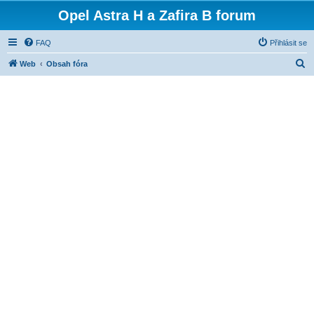
Opel Astra H a Zafira B forum
FAQ
Přihlásit se
H
Web
Obsah fóra
l
e
d
a
t