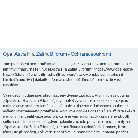
Opel Astra H a Zafira B forum - Ochrana soukromí
Toto prohlášení podrobně vysvětluje jak „Opel Astra H a Zafira B forum“ (dále
jen “my”, “nás”, “naše”, “Opel Astra H a Zafira B forum”, “https://www.opel-astra-
h.cz:443/forum”) a phpBB („phpBB software“, „www.phpbb.com“, „phpBB
Limited“) používá jakékoliv informace shromážděné během každé vaší
návštěvy.
Vaše osobní údaje jsou shromážděny dvěma způsoby. Prvním při vstupu na
„Opel Astra H a Zafira B forum“, kdy phpBB vytvoří několik cookies, což jsou
malé textové soubory, které jsou stáhnuty a uloženy v dočasných souborech
vašeho internetového prohlížeče. První dvě cookies obsahují jen uživatelské-id
a anonymní identifikátor session, které je vám automaticky přiděleno phpBB
softwarem. Třetí cookie se vytvoří, jakmile začnete procházet mezi tématy na
„Opel Astra H a Zafira B forum“, a je používána k ukládání informace, které
téma jste již přečetli, což vede k snažšímu a pohodlnějšímu pohybu po fóru.