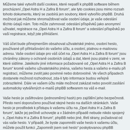
Můžeme také vytvořit další cookies, které nepatří k phpBB software během
procházení „Opel Astra H a Zafira B forum“, ale tyto cookies jsou mimo rozsah
tohoto dokumentu, který se zaobírá jen soubory, které vytvořilo phpBB. Druhá
možnost jak můžeme shromažďovat vaše osobní údaje, je vaše odeslání
těchto údajů nám. Toto může zahrnovat: odeslání příspěvků jako anonymní
uživatel, registrace na „Opel Astra H a Zafira B forum“ a odeslání příspěvků po
vaší registrace, když jste přihlášeni.
Váš účet bude přinejmenším obsahovat uživatelské jméno, osobní heslo,
používané při přihlašování do vašeho účtu, a osobní, platnou e-mailovou
adresu. Vaše osobní údaje pro váš účet na „Opel Astra H a Zafira B forum“ jsou
chráněny zákony o ochraně osobních údajů a dat, které jsou platné v zemi, ve
které sídlíme. Jakékoliv jiné informace požadované od „Opel Astra H a Zafira B
forum“ kromě vašeho uživatelského jména, vašeho hesla a vašeho e-mailu při
registraci, můžeme zvolit jako povinné nebo dobrovolné. Ve všech případech
dostanete možnost rozhodnout, zda-li tyto informace budou veřejně
zobrazitelné. Dále ve vašem účtu máte možnost zakázat nebo povolit zasílání
automaticky vytvářených e-mailů phpBB softwarem na váš e-mail.
Vaše heslo je zašifrováno (jednosměrný hash) pro zajištění jeho bezpečnosti.
Přesto není doporučeno používat stejné heslo na dalších stránkách. Vaše
heslo je prostředek k přístupu k vašemu účtu na „Opel Astra H a Zafira B
forum“, takže jej pečlivě uchovejte a v žádném případě nebude nikdo spojený
s „Opel Astra H a Zafira B forum“, phpBB nebo jiné, třetí strany, požadovat od
vás vaše heslo. V případě, že byste zapomněli vaše heslo k vašemu účtu,
můžete použít funkci „Zapomněl jsem své heslo“ poskytovanou phpBB