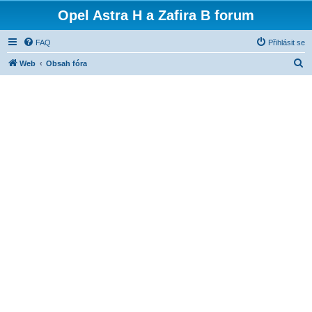
Opel Astra H a Zafira B forum
FAQ
Přihlásit se
H
Web
Obsah fóra
l
e
d
a
t