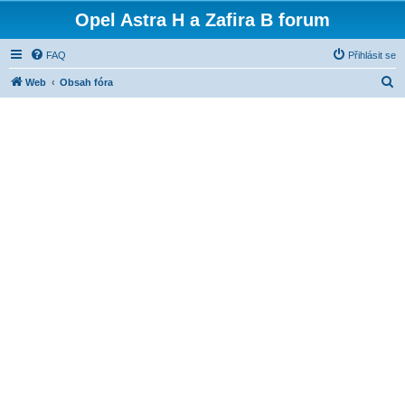
Opel Astra H a Zafira B forum
FAQ
Přihlásit se
H
Web
Obsah fóra
l
e
d
a
t