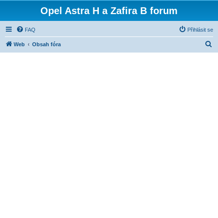
Opel Astra H a Zafira B forum
FAQ
Přihlásit se
H
Web
Obsah fóra
l
e
d
a
t