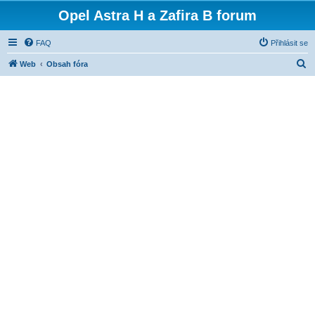
Opel Astra H a Zafira B forum
FAQ
Přihlásit se
H
Web
Obsah fóra
l
e
d
a
t