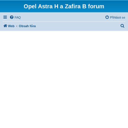
Opel Astra H a Zafira B forum
FAQ
Přihlásit se
H
Web
Obsah fóra
l
e
d
a
t