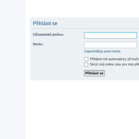
Přihlásit se
Uživatelské jméno:
Heslo:
Zapomněl(a) jsem heslo
Přihlásit mě automaticky při ka
Skrýt můj online stav pro toto při