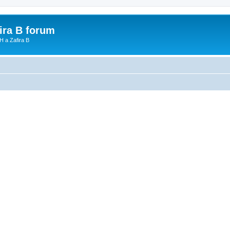
fira B forum
H a Zafira B