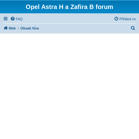
Opel Astra H a Zafira B forum
FAQ
Přihlásit se
H
Web
Obsah fóra
l
e
d
a
t