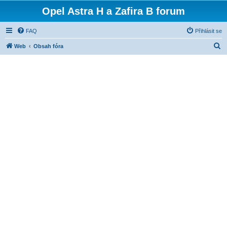
Opel Astra H a Zafira B forum
FAQ
Přihlásit se
H
Web
Obsah fóra
l
e
d
a
t