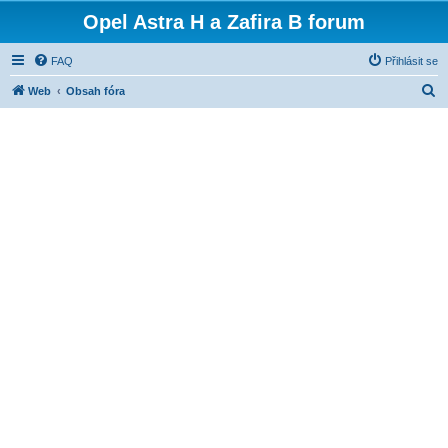
Opel Astra H a Zafira B forum
FAQ
Přihlásit se
H
Web
Obsah fóra
l
e
d
a
t