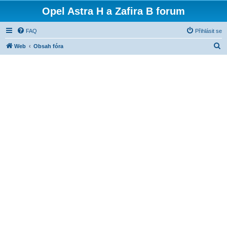
Opel Astra H a Zafira B forum
FAQ
Přihlásit se
H
Web
Obsah fóra
l
e
d
a
t