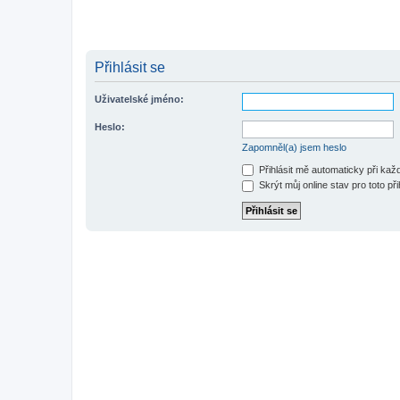
Přihlásit se
Uživatelské jméno:
Heslo:
Zapomněl(a) jsem heslo
Přihlásit mě automaticky při ka
Skrýt můj online stav pro toto při