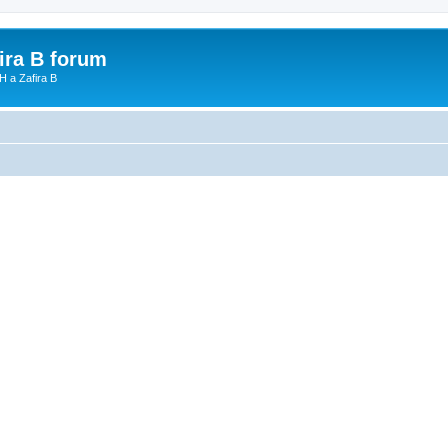
fira B forum
H a Zafira B