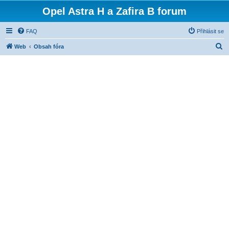
Opel Astra H a Zafira B forum
FAQ
Přihlásit se
H
Web
Obsah fóra
l
e
d
a
t