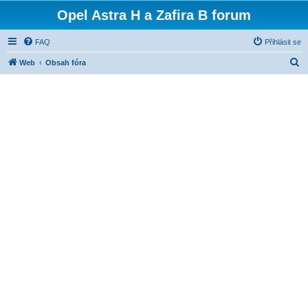
Opel Astra H a Zafira B forum
FAQ
Přihlásit se
H
Web
Obsah fóra
l
e
d
a
t